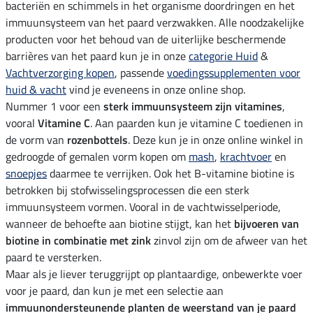
bacteriën en schimmels in het organisme doordringen en het
immuunsysteem van het paard verzwakken. Alle noodzakelijke
producten voor het behoud van de uiterlijke beschermende
barrières van het paard kun je in onze
categorie Huid
&
Vachtverzorging kopen
, passende
voedingssupplementen voor
huid & vacht
vind je eveneens in onze online shop.
Nummer 1 voor een
sterk immuunsysteem zijn vitamines
,
vooral
Vitamine C
. Aan paarden kun je vitamine C toedienen in
de vorm van
rozenbottels
. Deze kun je in onze online winkel in
gedroogde of gemalen vorm kopen om
mash
,
krachtvoer
en
snoepjes
daarmee te verrijken. Ook het B-vitamine biotine is
betrokken bij stofwisselingsprocessen die een sterk
immuunsysteem vormen. Vooral in de vachtwisselperiode,
wanneer de behoefte aan biotine stijgt, kan het
bijvoeren van
biotine in combinatie met zink
zinvol zijn om de afweer van het
paard te versterken.
Maar als je liever teruggrijpt op plantaardige, onbewerkte voer
voor je paard, dan kun je met een selectie aan
immuunondersteunende planten de weerstand van je paard