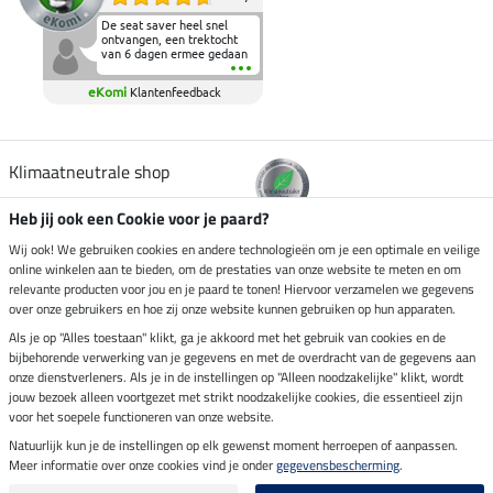
De seat saver heel snel
ontvangen, een trektocht
van 6 dagen ermee gedaan
en deze heeft de beproeving
fantastisch doorstaan.
eKomi
Klantenfeedback
Heerlijk zacht om op te
zitten en de billen wat te
sparen tijdens vele uren na
elkaar in het zadel.
Aanrader.
Klimaatneutrale shop
Heb jij ook een Cookie voor je paard?
Verzending per
Wij ook! We gebruiken cookies en andere technologieën om je een optimale en veilige
online winkelen aan te bieden, om de prestaties van onze website te meten en om
relevante producten voor jou en je paard te tonen! Hiervoor verzamelen we gegevens
over onze gebruikers en hoe zij onze website kunnen gebruiken op hun apparaten.
Veilig betalen met
Als je op "Alles toestaan" klikt, ga je akkoord met het gebruik van cookies en de
bijbehorende verwerking van je gegevens en met de overdracht van de gegevens aan
onze dienstverleners. Als je in de instellingen op "Alleen noodzakelijke" klikt, wordt
jouw bezoek alleen voortgezet met strikt noodzakelijke cookies, die essentieel zijn
voor het soepele functioneren van onze website.
Impressum
Natuurlijk kun je de instellingen op elk gewenst moment herroepen of aanpassen.
Meer informatie over onze cookies vind je onder
gegevensbescherming
.
Laatste update op 09.08.2026 om 14:26 uur