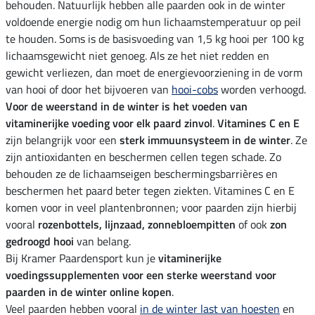
behouden. Natuurlijk hebben alle paarden ook in de winter
voldoende energie nodig om hun lichaamstemperatuur op peil
te houden. Soms is de basisvoeding van 1,5 kg hooi per 100 kg
lichaamsgewicht niet genoeg. Als ze het niet redden en
gewicht verliezen, dan moet de energievoorziening in de vorm
van hooi of door het bijvoeren van
hooi-cobs
worden verhoogd.
Voor de weerstand in de winter is het voeden van
vitaminerijke voeding voor elk paard zinvol
.
Vitamines C en E
zijn belangrijk voor een
sterk immuunsysteem in de winter
. Ze
zijn antioxidanten en beschermen cellen tegen schade. Zo
behouden ze de lichaamseigen beschermingsbarrières en
beschermen het paard beter tegen ziekten. Vitamines C en E
komen voor in veel plantenbronnen; voor paarden zijn hierbij
vooral
rozenbottels, lijnzaad, zonnebloempitten
of ook
zon
gedroogd hooi
van belang.
Bij Kramer Paardensport kun je
vitaminerijke
voedingssupplementen voor een sterke weerstand voor
paarden in de winter online kopen
.
Veel paarden hebben vooral
in de winter last van hoesten
en