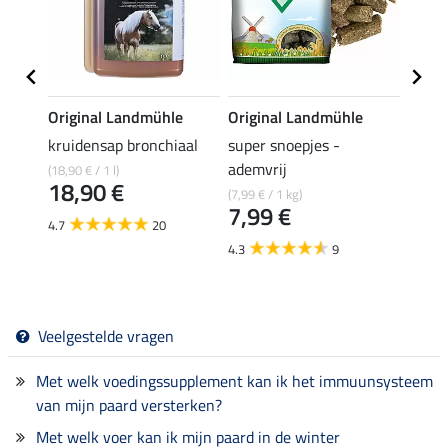
e
Original Landmühle
Original Landmühle
Origi
kruidensap bronchiaal
super snoepjes -
zink 
ademvrij
(18,90 € / 1 l)
(24,90 
18,90 €
24,
(7,99 € / 1 kg)
7,99 €
4.7
20
4.4
4.3
9
Veelgestelde vragen
Met welk voedingssupplement kan ik het immuunsysteem
van mijn paard versterken?
Met welk voer kan ik mijn paard in de winter