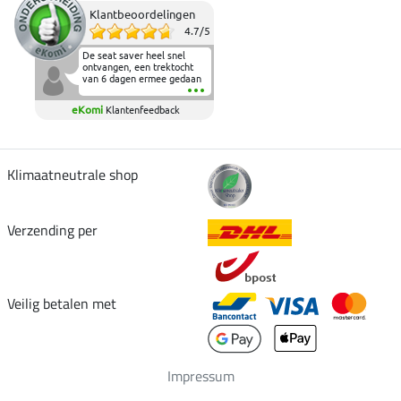
Klantbeoordelingen
4.7
/
5
De seat saver heel snel
ontvangen, een trektocht
van 6 dagen ermee gedaan
en deze heeft de beproeving
fantastisch doorstaan.
eKomi
Klantenfeedback
Heerlijk zacht om op te
zitten en de billen wat te
sparen tijdens vele uren na
elkaar in het zadel.
Aanrader.
Klimaatneutrale shop
Verzending per
Veilig betalen met
Impressum