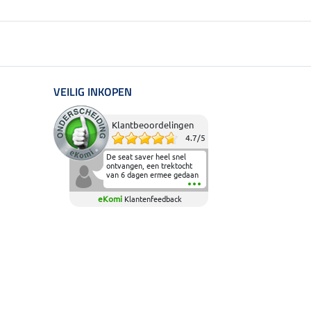
VEILIG INKOPEN
Klantbeoordelingen
4.7
/
5
De seat saver heel snel
ontvangen, een trektocht
van 6 dagen ermee gedaan
en deze heeft de beproeving
fantastisch doorstaan.
eKomi
Klantenfeedback
Heerlijk zacht om op te
zitten en de billen wat te
sparen tijdens vele uren na
elkaar in het zadel.
Aanrader.