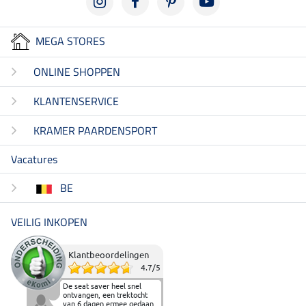
MEGA STORES
ONLINE SHOPPEN
KLANTENSERVICE
KRAMER PAARDENSPORT
Vacatures
BE
VEILIG INKOPEN
Klantbeoordelingen
4.7
/
5
De seat saver heel snel
ontvangen, een trektocht
van 6 dagen ermee gedaan