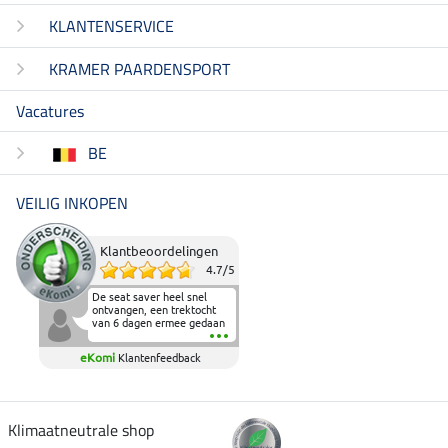
KLANTENSERVICE
KRAMER PAARDENSPORT
Vacatures
BE
VEILIG INKOPEN
Klantbeoordelingen
4.7
/
5
De seat saver heel snel
ontvangen, een trektocht
van 6 dagen ermee gedaan
en deze heeft de beproeving
fantastisch doorstaan.
eKomi
Klantenfeedback
Heerlijk zacht om op te
zitten en de billen wat te
sparen tijdens vele uren na
elkaar in het zadel.
Aanrader.
Klimaatneutrale shop