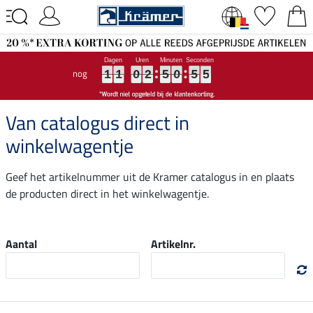
nog
1
1
1
1
1
1
0
0
0
2
2
2
5
5
5
0
0
0
5
5
5
5
5
5
1
1
0
2
5
0
5
5
Van catalogus direct in
winkelwagentje
Geef het artikelnummer uit de Kramer catalogus in en plaats
de producten direct in het winkelwagentje.
Aantal
Artikelnr.