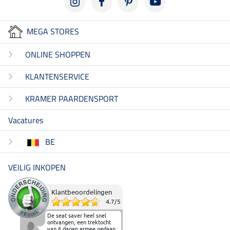
MEGA STORES
ONLINE SHOPPEN
KLANTENSERVICE
KRAMER PAARDENSPORT
Vacatures
BE
VEILIG INKOPEN
Klantbeoordelingen
4.7
/
5
De seat saver heel snel
ontvangen, een trektocht
van 6 dagen ermee gedaan