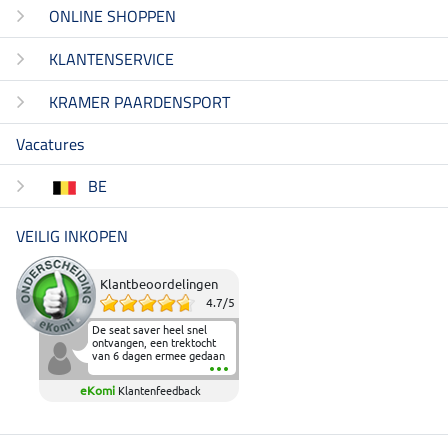
ONLINE SHOPPEN
KLANTENSERVICE
KRAMER PAARDENSPORT
Vacatures
BE
VEILIG INKOPEN
Klantbeoordelingen
4.7
/
5
De seat saver heel snel
ontvangen, een trektocht
van 6 dagen ermee gedaan
en deze heeft de beproeving
fantastisch doorstaan.
eKomi
Klantenfeedback
Heerlijk zacht om op te
zitten en de billen wat te
sparen tijdens vele uren na
elkaar in het zadel.
Aanrader.