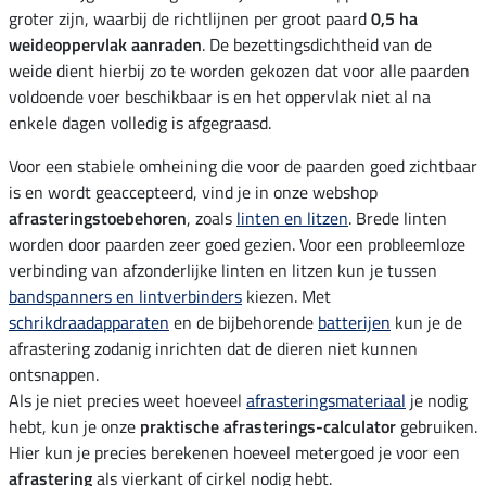
groter zijn, waarbij de richtlijnen per groot paard
0,5 ha
weideoppervlak aanraden
. De bezettingsdichtheid van de
weide dient hierbij zo te worden gekozen dat voor alle paarden
voldoende voer beschikbaar is en het oppervlak niet al na
enkele dagen volledig is afgegraasd.
Voor een stabiele omheining die voor de paarden goed zichtbaar
is en wordt geaccepteerd, vind je in onze webshop
afrasteringstoebehoren
, zoals
linten en litzen
. Brede linten
worden door paarden zeer goed gezien. Voor een probleemloze
verbinding van afzonderlijke linten en litzen kun je tussen
bandspanners en lintverbinders
kiezen. Met
schrikdraadapparaten
en de bijbehorende
batterijen
kun je de
afrastering zodanig inrichten dat de dieren niet kunnen
ontsnappen.
Als je niet precies weet hoeveel
afrasteringsmateriaal
je nodig
hebt, kun je onze
praktische afrasterings-calculator
gebruiken.
Hier kun je precies berekenen hoeveel metergoed je voor een
afrastering
als vierkant of cirkel nodig hebt.