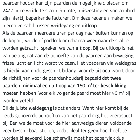
paardenhouder kan zijn paarden de mogelijkheid bieden om
24/7 in de weide te staan. Ruimte, huisvesting en voeraanbod
zijn hierbij beperkende factoren. Om deze redenen maken we
hierna verschil tussen
weidegang en uitloop
.
Als de paarden meerdere uren per dag naar buiten kunnen op
de koppel, weide of paddock om daarna weer naar de stal te
worden gebracht, spreken we van
uitloop
. Bij de uitloop is het
van belang dat aan de behoefte van de paarden aan beweging,
frisse lucht en licht wordt voldaan. Het voederen via weidegras
is hierbij van ondergeschikt belang. Voor de
uitloop
wordt door
de richtlijnen voor de paardenhouderij bepaald dat
twee
paarden minimaal een uitloop van 150 m² ter beschikking
moeten hebben
. Voor elk volgende paard moet hier 40 m² bij
worden geteld.
Bij de juiste
weidegang
is dat anders. Want hier komt bij de
reeds genoemde behoeften van het paard nog het voeraspect
bij. Een weide moet voor de hier aanwezige dieren voldoende
voer beschikbaar stellen, zodat idealiter geen hooi hoeft te
worden bijgevoerd. Logischerwijs moet het oppervlak dus