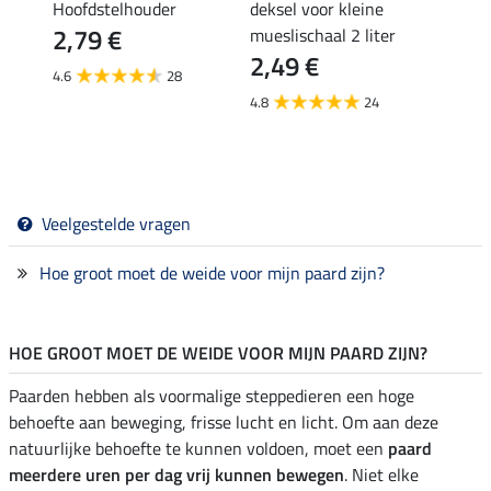
Hoofdstelhouder
deksel voor kleine
stalh
2,79 €
1,9
1,8 x
mueslischaal 2 liter
2,49 €
4.6
28
4.9
4.8
24
Veelgestelde vragen
Hoe groot moet de weide voor mijn paard zijn?
HOE GROOT MOET DE WEIDE VOOR MIJN PAARD ZIJN?
Paarden hebben als voormalige steppedieren een hoge
behoefte aan beweging, frisse lucht en licht. Om aan deze
natuurlijke behoefte te kunnen voldoen, moet een
paard
meerdere uren per dag vrij kunnen bewegen
. Niet elke