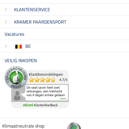
KLANTENSERVICE
KRAMER PAARDENSPORT
Vacatures
BE
VEILIG INKOPEN
Klantbeoordelingen
4.7
/
5
De seat saver heel snel
ontvangen, een trektocht
van 6 dagen ermee gedaan
en deze heeft de beproeving
fantastisch doorstaan.
eKomi
Klantenfeedback
Heerlijk zacht om op te
zitten en de billen wat te
sparen tijdens vele uren na
elkaar in het zadel.
Aanrader.
Klimaatneutrale shop