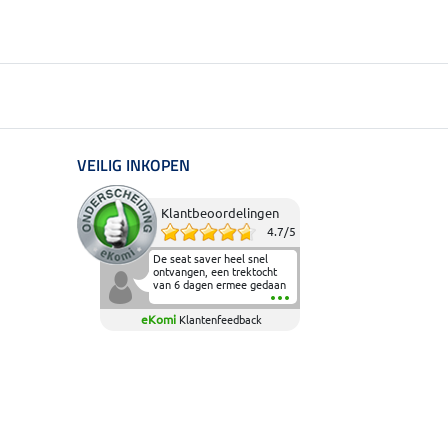
VEILIG INKOPEN
Klantbeoordelingen
4.7
/
5
De seat saver heel snel
ontvangen, een trektocht
van 6 dagen ermee gedaan
en deze heeft de beproeving
fantastisch doorstaan.
eKomi
Klantenfeedback
Heerlijk zacht om op te
zitten en de billen wat te
sparen tijdens vele uren na
elkaar in het zadel.
Aanrader.