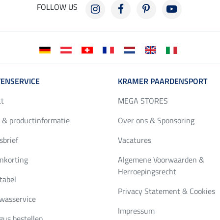
FOLLOW US
ENSERVICE
KRAMER PAARDENSPORT
ct
MEGA STORES
 & productinformatie
Over ons & Sponsoring
brief
Vacatures
nkorting
Algemene Voorwaarden &
Herroepingsrecht
tabel
Privacy Statement & Cookies
wasservice
Impressum
gus bestellen