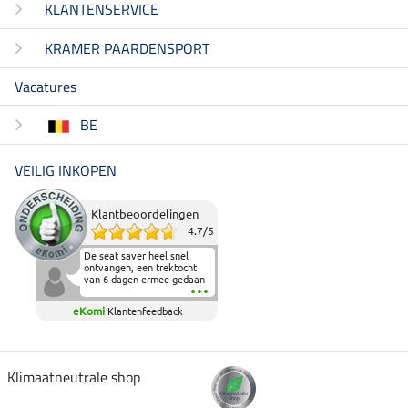
KLANTENSERVICE
KRAMER PAARDENSPORT
Vacatures
BE
VEILIG INKOPEN
Klantbeoordelingen
4.7
/
5
De seat saver heel snel
ontvangen, een trektocht
van 6 dagen ermee gedaan
en deze heeft de beproeving
fantastisch doorstaan.
eKomi
Klantenfeedback
Heerlijk zacht om op te
zitten en de billen wat te
sparen tijdens vele uren na
elkaar in het zadel.
Aanrader.
Klimaatneutrale shop