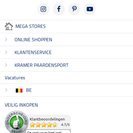
MEGA STORES
ONLINE SHOPPEN
KLANTENSERVICE
KRAMER PAARDENSPORT
Vacatures
BE
VEILIG INKOPEN
Klantbeoordelingen
4.7
/
5
De seat saver heel snel