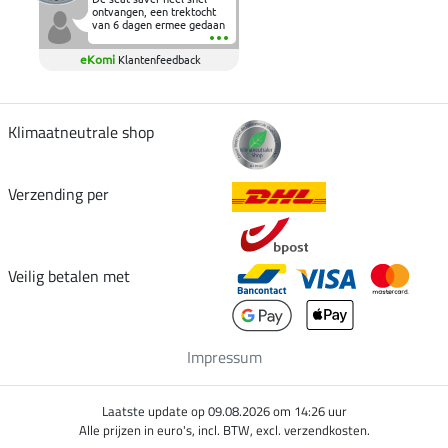
ontvangen, een trektocht
van 6 dagen ermee gedaan
en deze heeft de beproeving
fantastisch doorstaan.
eKomi
Klantenfeedback
Heerlijk zacht om op te
zitten en de billen wat te
sparen tijdens vele uren na
elkaar in het zadel.
Aanrader.
Klimaatneutrale shop
Verzending per
Veilig betalen met
Impressum
Laatste update op 09.08.2026 om 14:26 uur
Alle prijzen in euro's, incl. BTW, excl. verzendkosten.