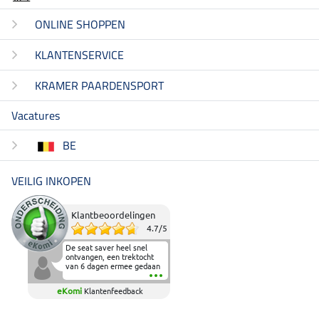
ONLINE SHOPPEN
KLANTENSERVICE
KRAMER PAARDENSPORT
Vacatures
BE
VEILIG INKOPEN
Klantbeoordelingen
4.7
/
5
De seat saver heel snel
ontvangen, een trektocht
van 6 dagen ermee gedaan
en deze heeft de beproeving
fantastisch doorstaan.
eKomi
Klantenfeedback
Heerlijk zacht om op te
zitten en de billen wat te
sparen tijdens vele uren na