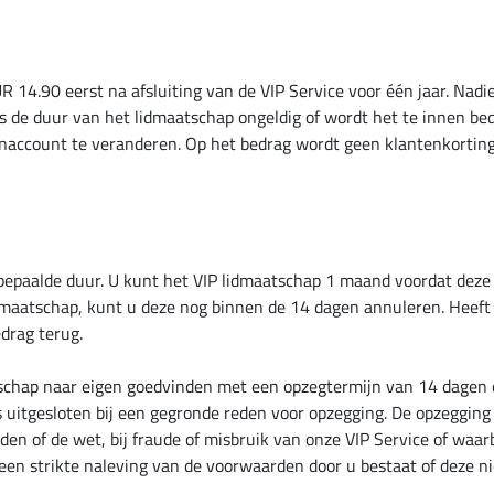
 14.90 eerst na afsluiting van de VIP Service voor één jaar. Nad
ns de duur van het lidmaatschap ongeldig of wordt het te innen b
enaccount te veranderen. Op het bedrag wordt geen klantenkortin
epaalde duur. U kunt het VIP lidmaatschap 1 maand voordat deze afl
dmaatschap, kunt u deze nog binnen de 14 dagen annuleren. Heeft
edrag terug.
chap naar eigen goedvinden met een opzegtermijn van 14 dagen op
 uitgesloten bij een gegronde reden voor opzegging. De opzegging g
en of de wet, bij fraude of misbruik van onze VIP Service of waar
n een strikte naleving van de voorwaarden door u bestaat of deze 