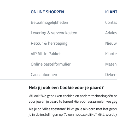
ONLINE SHOPPEN
KLANT
Betaalmogelijkheden
Conta
Levering & verzendkosten
Advies
Retour & herroeping
Nieuws
VIP All-In Pakket
Klante
Online bestelformulier
Maten
Cadeaubonnen
Deken
FAQ
Catalo
Heb jij ook een Cookie voor je paard?
Wij ook! We gebruiken cookies en andere technologieën om
voor jou en je paard te tonen! Hiervoor verzamelen we ge
Klimaatneutrale shop
Verzend
Als je op "Alles toestaan" klikt, ga je akkoord met het g
je in de instellingen op "Alleen noodzakelijke" klikt, word