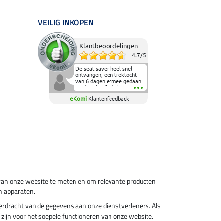
VEILIG INKOPEN
Klantbeoordelingen
4.7
/
5
De seat saver heel snel
ontvangen, een trektocht
van 6 dagen ermee gedaan
en deze heeft de beproeving
fantastisch doorstaan.
eKomi
Klantenfeedback
Heerlijk zacht om op te
zitten en de billen wat te
sparen tijdens vele uren na
elkaar in het zadel.
Aanrader.
s van onze website te meten en om relevante producten
n apparaten.
overdracht van de gegevens aan onze dienstverleners. Als
el zijn voor het soepele functioneren van onze website.