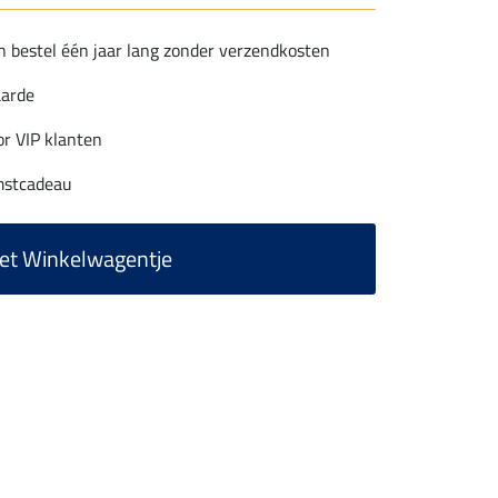
n bestel één jaar lang zonder verzendkosten
arde
or VIP klanten
mstcadeau
het Winkelwagentje