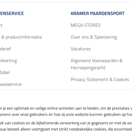
ENSERVICE
KRAMER PAARDENSPORT
ct
MEGA STORES
 & productinformatie
Over ons & Sponsoring
brief
Vacatures
nkorting
Algemene Voorwaarden &
Herroepingsrecht
tabel
Privacy Statement & Cookies
wasservice
Impressum
gus bestellen
 je een optimale en veilige online winkelen aan te bieden, om de prestatie
gevens over onze gebruikers en hoe zij onze website kunnen gebruiken op hu
ing per
Veilig betalen met
ebruik van cookies en de bijbehorende verwerking van je gegevens en met de 
t jouw bezoek alleen voortgezet met strikt noodzakelijke cookies, die essentie