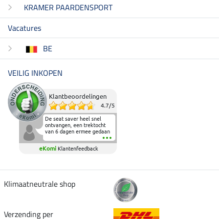
KRAMER PAARDENSPORT
Vacatures
BE
VEILIG INKOPEN
Klantbeoordelingen
4.7
/
5
De seat saver heel snel
ontvangen, een trektocht
van 6 dagen ermee gedaan
en deze heeft de beproeving
fantastisch doorstaan.
eKomi
Klantenfeedback
Heerlijk zacht om op te
zitten en de billen wat te
sparen tijdens vele uren na
elkaar in het zadel.
Aanrader.
Klimaatneutrale shop
Verzending per