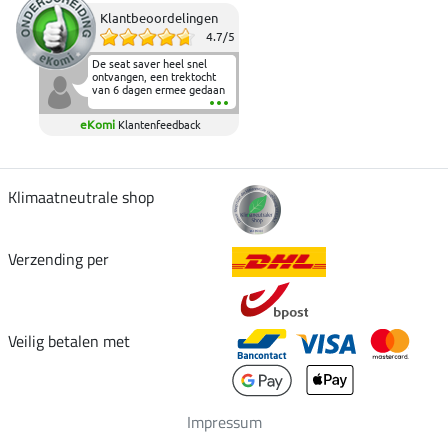
Klantbeoordelingen
4.7
/
5
De seat saver heel snel
ontvangen, een trektocht
van 6 dagen ermee gedaan
en deze heeft de beproeving
fantastisch doorstaan.
eKomi
Klantenfeedback
Heerlijk zacht om op te
zitten en de billen wat te
sparen tijdens vele uren na
elkaar in het zadel.
Aanrader.
Klimaatneutrale shop
Verzending per
Veilig betalen met
Impressum