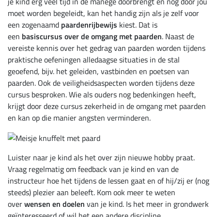
je kind erg veel tijd in de manege doorbrengt en nog door jou
moet worden begeleidt, kan het handig zijn als je zelf voor
een zogenaamd
paardenrijbewijs
kiest. Dat is
een
basiscursus over de omgang met paarden
. Naast de
vereiste kennis over het gedrag van paarden worden tijdens
praktische oefeningen alledaagse situaties in de stal
geoefend, bijv. het geleiden, vastbinden en poetsen van
paarden. Ook de veiligheidsaspecten worden tijdens deze
cursus besproken. Wie als ouders nog bedenkingen heeft,
krijgt door deze cursus zekerheid in de omgang met paarden
en kan op die manier angsten verminderen.
Luister naar je kind als het over zijn nieuwe hobby praat.
Vraag regelmatig om feedback van je kind en van de
instructeur hoe het tijdens de lessen gaat en of hij/zij er (nog
steeds) plezier aan beleeft. Kom ook meer te weten
over
wensen en doelen
van je kind. Is het meer in grondwerk
geïnteresseerd of wil het een andere discipline,