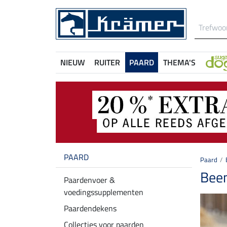
NIEUW
RUITER
PAARD
THEMA'S
PAARD
Paard
Bee
Paardenvoer &
voedingssupplementen
Paardendekens
Collecties voor paarden