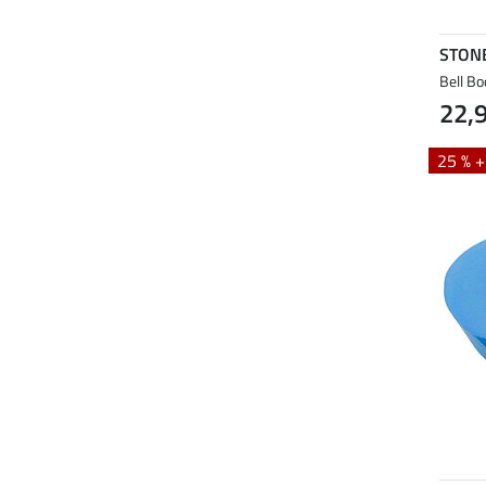
STON
Bell Bo
22,
25 % 