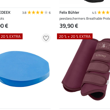
EDEEK
Felix Bühler
3.8
6
4.5
ots
peesbeschermers Breathable Prote
90 €
39,90 €
+ 20 % EXTRA
20 % + 20 % EXTRA