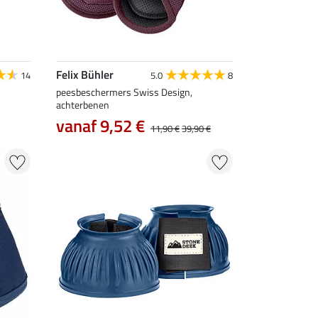
Felix Bühler
14
5.0
8
peesbeschermers Swiss Design,
achterbenen
vanaf 9,52 €
11,90 €
39,90 €