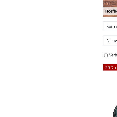
Hoefb
Sorte
Nieuw
Verb
20 % 