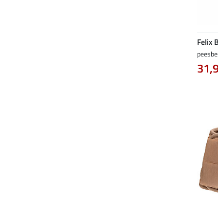
Felix 
peesbe
31,