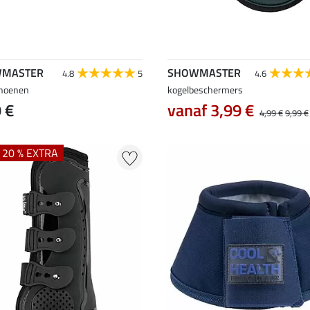
MASTER
SHOWMASTER
4.8
5
4.6
hoenen
kogelbeschermers
 €
vanaf 3,99 €
4,99 €
9,99 €
+ 20 % EXTRA