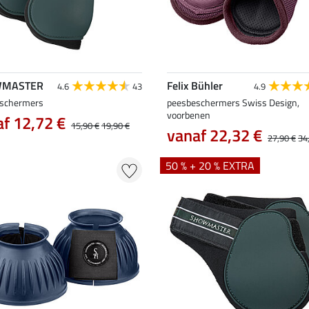
MASTER
Felix Bühler
4.6
43
4.9
schermers
peesbeschermers Swiss Design,
voorbenen
f 12,72 €
15,90 €
19,90 €
vanaf 22,32 €
27,90 €
34
50 % + 20 % EXTRA