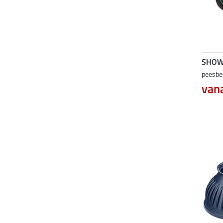
SHOW
peesbe
vana