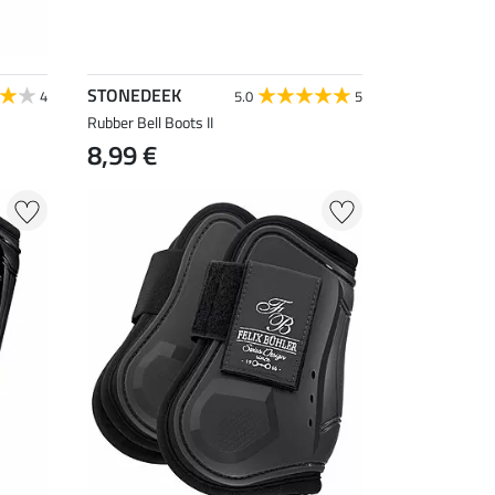
STONEDEEK
4
5.0
5
Rubber Bell Boots II
8,99 €