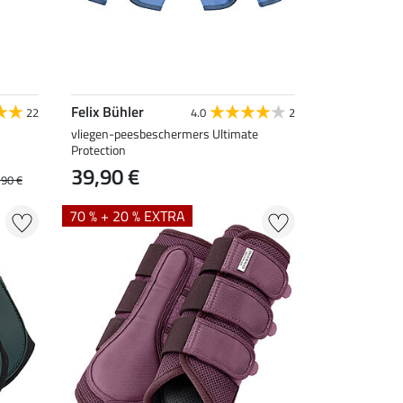
Felix Bühler
22
4.0
2
vliegen-peesbeschermers Ultimate
Protection
39,90 €
,90 €
70 % + 20 % EXTRA