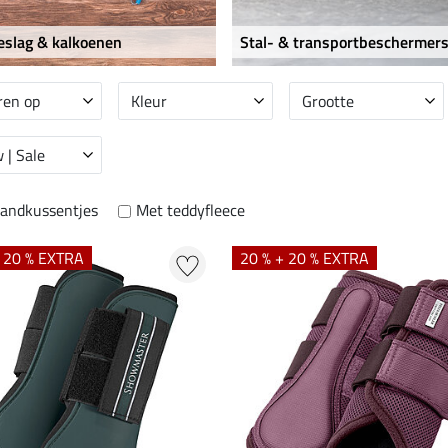
eslag & kalkoenen
Stal- & transportbeschermer
ren op
Kleur
Grootte
 | Sale
andkussentjes
Met teddyfleece
+ 20 % EXTRA
20 % + 20 % EXTRA