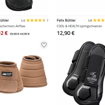
Bühler
Felix Bühler
4.6
7
3.8
schermers Airflow
COOL & HEALTH springschoenen
92 €
12,90 €
39,90 €
49,90 €