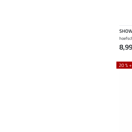
SHOW
hoefsc
8,99
20 % 