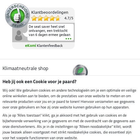
Klantbeoordelingen
4.7
/
5
De seat saver heel snel
ontvangen, een trektocht
van 6 dagen ermee gedaan
en deze heeft de beproeving
fantastisch doorstaan.
eKomi
Klantenfeedback
Heerlijk zacht om op te
zitten en de billen wat te
sparen tijdens vele uren na
elkaar in het zadel.
Aanrader.
Klimaatneutrale shop
Heb jij ook een Cookie voor je paard?
Verzending per
Wij ook! We gebruiken cookies en andere technologieën om je een optimale en veilige
online winkelen aan te bieden, om de prestaties van onze website te meten en om
relevante producten voor jou en je paard te tonen! Hiervoor verzamelen we gegevens
over onze gebruikers en hoe zij onze website kunnen gebruiken op hun apparaten.
Veilig betalen met
Als je op "Alles toestaan" klikt, ga je akkoord met het gebruik van cookies en de
bijbehorende verwerking van je gegevens en met de overdracht van de gegevens aan
onze dienstverleners. Als je in de instellingen op "Alleen noodzakelijke" klikt, wordt
jouw bezoek alleen voortgezet met strikt noodzakelijke cookies, die essentieel zijn
voor het soepele functioneren van onze website.
Impressum