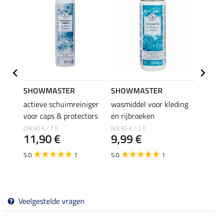
SHOWMASTER
SHOWMASTER
SHO
le met
actieve schuimreiniger
wasmiddel voor kleding
Impre
voor caps & protectors
en rijbroeken
voor 
(59,50 € / 1 l)
(49,95 € / 1 l)
(59,50 €
11,90 €
9,99 €
11,
5.0
1
5.0
1
4.7
Veelgestelde vragen