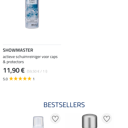
SHOWMASTER
actieve schuimreiniger voor caps
& protectors
11,90 €
(59,50 € / 1 l)
5.0
1
BESTSELLERS