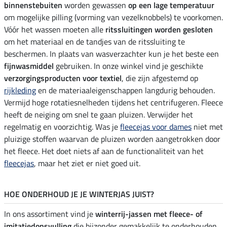
binnenstebuiten
worden gewassen
op een lage temperatuur
om mogelijke pilling (vorming van vezelknobbels) te voorkomen.
Vóór het wassen moeten alle
ritssluitingen worden gesloten
om het materiaal en de tandjes van de ritssluiting te
beschermen. In plaats van wasverzachter kun je het beste een
fijnwasmiddel
gebruiken. In onze winkel vind je geschikte
verzorgingsproducten voor textiel
, die zijn afgestemd op
rijkleding
en de materiaaleigenschappen langdurig behouden.
Vermijd hoge rotatiesnelheden tijdens het centrifugeren. Fleece
heeft de neiging om snel te gaan pluizen. Verwijder het
regelmatig en voorzichtig. Was je
fleecejas voor dames
niet met
pluizige stoffen waarvan de pluizen worden aangetrokken door
het fleece. Het doet niets af aan de functionaliteit van het
fleecejas
, maar het ziet er niet goed uit.
HOE ONDERHOUD JE JE WINTERJAS JUIST?
In ons assortiment vind je
winterrij-jassen met fleece- of
imitatiedonsvulling
die bijzonder gemakkelijk te onderhouden