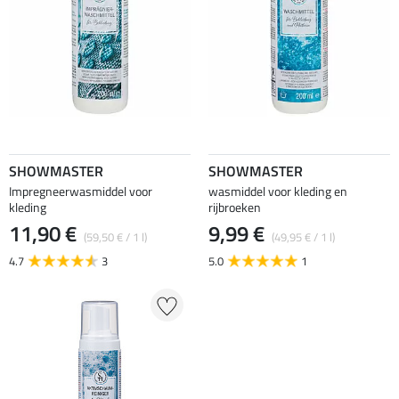
SHOWMASTER
SHOWMASTER
Impregneerwasmiddel voor
wasmiddel voor kleding en
kleding
rijbroeken
11,90 €
9,99 €
(59,50 € / 1 l)
(49,95 € / 1 l)
4.7
3
5.0
1