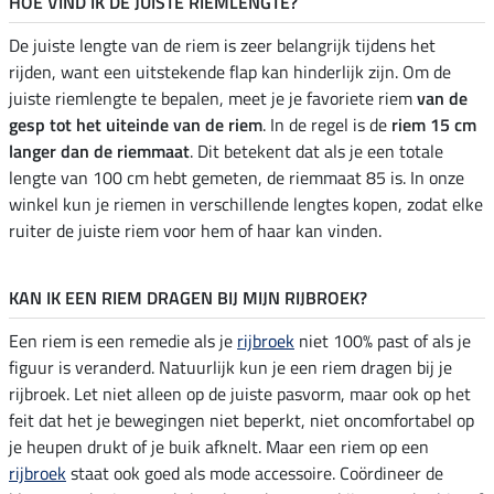
HOE VIND IK DE JUISTE RIEMLENGTE?
De juiste lengte van de riem is zeer belangrijk tijdens het
rijden, want een uitstekende flap kan hinderlijk zijn. Om de
juiste riemlengte te bepalen, meet je je favoriete riem
van de
gesp tot het uiteinde van de riem
. In de regel is de
riem 15 cm
langer dan de riemmaat
. Dit betekent dat als je een totale
lengte van 100 cm hebt gemeten, de riemmaat 85 is. In onze
winkel kun je riemen in verschillende lengtes kopen, zodat elke
ruiter de juiste riem voor hem of haar kan vinden.
KAN IK EEN RIEM DRAGEN BIJ MIJN RIJBROEK?
Een riem is een remedie als je
rijbroek
niet 100% past of als je
figuur is veranderd. Natuurlijk kun je een riem dragen bij je
rijbroek. Let niet alleen op de juiste pasvorm, maar ook op het
feit dat het je bewegingen niet beperkt, niet oncomfortabel op
je heupen drukt of je buik afknelt. Maar een riem op een
rijbroek
staat ook goed als mode accessoire. Coördineer de