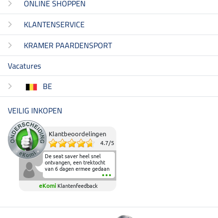
ONLINE SHOPPEN
KLANTENSERVICE
KRAMER PAARDENSPORT
Vacatures
BE
VEILIG INKOPEN
Klantbeoordelingen
4.7
/
5
De seat saver heel snel
ontvangen, een trektocht
van 6 dagen ermee gedaan
en deze heeft de beproeving
fantastisch doorstaan.
eKomi
Klantenfeedback
Heerlijk zacht om op te
zitten en de billen wat te
sparen tijdens vele uren na
elkaar in het zadel.
Aanrader.