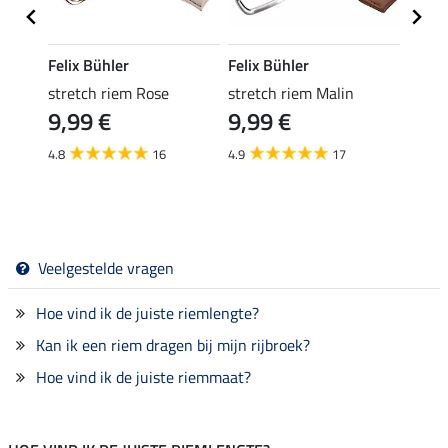
Felix Bühler
Felix Bühler
Felix
stretch riem Rose
stretch riem Malin
leder
9,99 €
9,99 €
29,90 
van
4.8
16
4.9
17
5.0
Veelgestelde vragen
Hoe vind ik de juiste riemlengte?
Kan ik een riem dragen bij mijn rijbroek?
Hoe vind ik de juiste riemmaat?