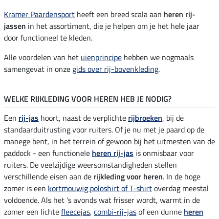
Kramer Paardensport
heeft een breed scala aan
heren rij-
jassen
in het assortiment, die je helpen om je het hele jaar
door functioneel te kleden.
Alle voordelen van het
uienprincipe
hebben we nogmaals
samengevat in onze
gids over rij-bovenkleding
.
WELKE RIJKLEDING VOOR HEREN HEB JE NODIG?
Een
rij-jas
hoort, naast de verplichte
rijbroeken
, bij de
standaarduitrusting voor ruiters. Of je nu met je paard op de
manege bent, in het terrein of gewoon bij het uitmesten van de
paddock - een functionele
heren rij-jas
is onmisbaar voor
ruiters. De veelzijdige weersomstandigheden stellen
verschillende eisen aan de
rijkleding voor heren
. In de hoge
zomer is een
kortmouwig poloshirt of T-shirt
overdag meestal
voldoende. Als het 's avonds wat frisser wordt, warmt in de
zomer een lichte
fleecejas
,
combi-rij-jas
of een dunne
heren