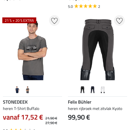
5.0
2
21 % + 20 % EXTRA
STONEDEEK
Felix Bühler
heren T-Shirt Buffalo
heren rijbroek met zitvlak Kyoto
vanaf 17,52 €
99,90 €
21,90 €
27,90 €