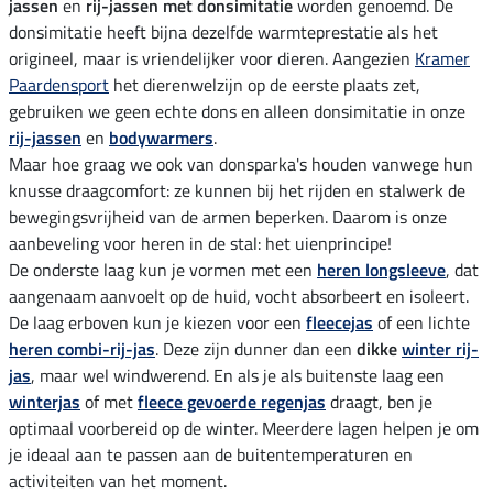
jassen
en
rij-jassen met donsimitatie
worden genoemd. De
donsimitatie heeft bijna dezelfde warmteprestatie als het
origineel, maar is vriendelijker voor dieren. Aangezien
Kramer
Paardensport
het dierenwelzijn op de eerste plaats zet,
gebruiken we geen echte dons en alleen donsimitatie in onze
rij-jassen
en
bodywarmers
.
Maar hoe graag we ook van donsparka's houden vanwege hun
knusse draagcomfort: ze kunnen bij het rijden en stalwerk de
bewegingsvrijheid van de armen beperken. Daarom is onze
aanbeveling voor heren in de stal: het uienprincipe!
De onderste laag kun je vormen met een
heren longsleeve
, dat
aangenaam aanvoelt op de huid, vocht absorbeert en isoleert.
De laag erboven kun je kiezen voor een
fleecejas
of een lichte
heren combi-rij-jas
. Deze zijn dunner dan een
dikke
winter rij-
jas
, maar wel windwerend. En als je als buitenste laag een
winterjas
of met
fleece gevoerde regenjas
draagt, ben je
optimaal voorbereid op de winter. Meerdere lagen helpen je om
je ideaal aan te passen aan de buitentemperaturen en
activiteiten van het moment.