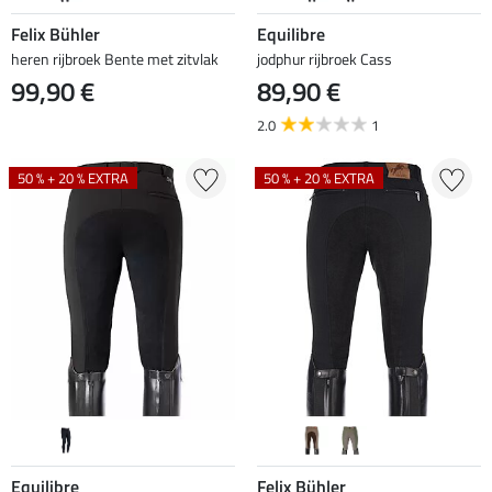
Felix Bühler
Equilibre
heren rijbroek Bente met zitvlak
jodphur rijbroek Cass
99,90 €
89,90 €
2.0
1
50 % + 20 % EXTRA
50 % + 20 % EXTRA
Equilibre
Felix Bühler