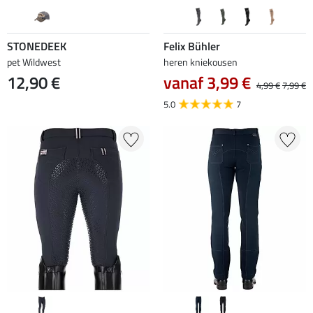
STONEDEEK
Felix Bühler
pet Wildwest
heren kniekousen
12,90 €
vanaf 3,99 €
4,99 €
7,99 €
5.0
7