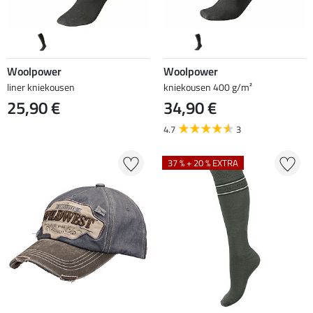
Woolpower
Woolpower
liner kniekousen
kniekousen 400 g/m²
25,90 €
34,90 €
4.7
3
37 % + 20 % EXTRA