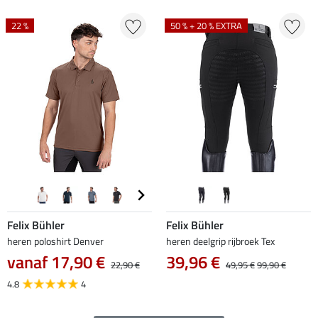
22 %
50 % + 20 % EXTRA
Felix Bühler
Felix Bühler
heren poloshirt Denver
heren deelgrip rijbroek Tex
vanaf 17,90 €
39,96 €
22,90 €
49,95 €
99,90 €
4.8
4