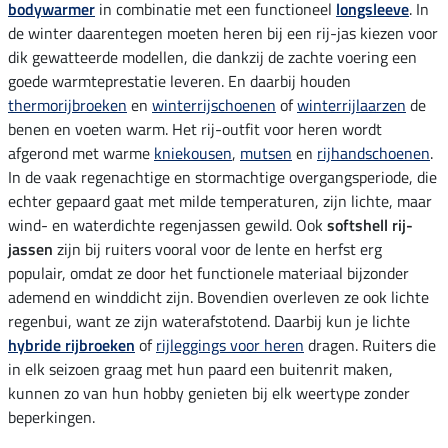
bodywarmer
in combinatie met een functioneel
longsleeve
. In
de winter daarentegen moeten heren bij een rij-jas kiezen voor
dik gewatteerde modellen, die dankzij de zachte voering een
goede warmteprestatie leveren. En daarbij houden
thermorijbroeken
en
winterrijschoenen
of
winterrijlaarzen
de
benen en voeten warm. Het rij-outfit voor heren wordt
afgerond met warme
kniekousen
,
mutsen
en
rijhandschoenen
.
In de vaak regenachtige en stormachtige overgangsperiode, die
echter gepaard gaat met milde temperaturen, zijn lichte, maar
wind- en waterdichte regenjassen gewild. Ook
softshell rij-
jassen
zijn bij ruiters vooral voor de lente en herfst erg
populair, omdat ze door het functionele materiaal bijzonder
ademend en winddicht zijn. Bovendien overleven ze ook lichte
regenbui, want ze zijn waterafstotend. Daarbij kun je lichte
hybride rijbroeken
of
rijleggings voor heren
dragen. Ruiters die
in elk seizoen graag met hun paard een buitenrit maken,
kunnen zo van hun hobby genieten bij elk weertype zonder
beperkingen.