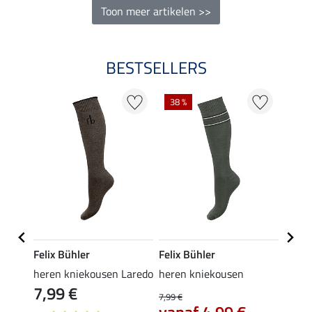
Toon meer artikelen >>
BESTSELLERS
38 %
Felix Bühler
Felix Bühler
Felix
heren kniekousen Laredo
heren kniekousen
heren
7,99 €
9,9
7,99 €
vanaf 4,99 €