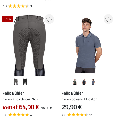
4.7
3
31 %
Felix Bühler
Felix Bühler
heren grip rijbroek Nick
heren poloshirt Boston
vanaf 64,90 €
29,90 €
94,90 €
5.0
4
4.6
11