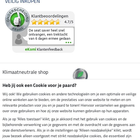
VEILIG INKOPEN
Klantbeoordelingen
4.7
/
5
De seat saver heel snel
ontvangen, een trektocht
van 6 dagen ermee gedaan
en deze heeft de beproeving
fantastisch doorstaan.
eKomi
Klantenfeedback
Heerlijk zacht om op te
zitten en de billen wat te
sparen tijdens vele uren na
elkaar in het zadel.
Aanrader.
Klimaatneutrale shop
Heb jij ook een Cookie voor je paard?
Verzending per
Wij ook! We gebruiken cookies en andere technologieën om je een optimale en veilige
online winkelen aan te bieden, om de prestaties van onze website te meten en om
relevante producten voor jou en je paard te tonen! Hiervoor verzamelen we gegevens
over onze gebruikers en hoe zij onze website kunnen gebruiken op hun apparaten.
Veilig betalen met
Als je op "Alles toestaan" klikt, ga je akkoord met het gebruik van cookies en de
bijbehorende verwerking van je gegevens en met de overdracht van de gegevens aan
onze dienstverleners. Als je in de instellingen op "Alleen noodzakelijke" klikt, wordt
jouw bezoek alleen voortgezet met strikt noodzakelijke cookies, die essentieel zijn