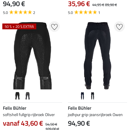
94,90 €
35,96 €
44,95 €
89,90 €
5.0
2
5.0
1
50 % + 20 % EXTRA
Felix Bühler
Felix Bühler
softshell fullgrip rijbroek Oliver
jodhpur grip-jeansrijbroek Owen
vanaf 43,60 €
94,90 €
54,50 €
109,00 €