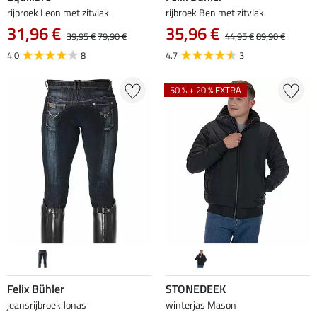
rijbroek Leon met zitvlak
rijbroek Ben met zitvlak
31,96 €
35,96 €
39,95 €
79,90 €
44,95 €
89,90 €
4.0
8
4.7
3
50 % + 20 % EXTRA
Felix Bühler
STONEDEEK
jeansrijbroek Jonas
winterjas Mason