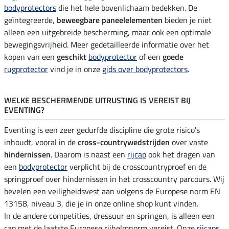
bodyprotectors
die het hele bovenlichaam bedekken. De
geïntegreerde,
beweegbare paneelelementen
bieden je niet
alleen een uitgebreide bescherming, maar ook een optimale
bewegingsvrijheid. Meer gedetailleerde informatie over het
kopen van een
geschikt
bodyprotector
of een
goede
rugprotector
vind je in onze
gids over bodyprotectors
.
WELKE BESCHERMENDE UITRUSTING IS VEREIST BIJ
EVENTING?
Eventing is een zeer gedurfde discipline die grote risico's
inhoudt, vooral in de
cross-countrywedstrijden
over vaste
hindernissen
. Daarom is naast een
rijcap
ook het dragen van
een
bodyprotector
verplicht bij de crosscountryproef en de
springproef over hindernissen in het crosscountry parcours. Wij
bevelen een veiligheidsvest aan volgens de Europese norm EN
13158, niveau 3, die je in onze online shop kunt vinden.
In de andere competities, dressuur en springen, is alleen een
cap met de laatste Europese rijhelmnorm vereist. Onze
rijcaps