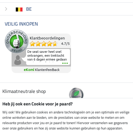
BE
VEILIG INKOPEN
Klantbeoordelingen
4.7
/
5
De seat saver heel snel
ontvangen, een trektocht
van 6 dagen ermee gedaan
en deze heeft de beproeving
fantastisch doorstaan.
eKomi
Klantenfeedback
Heerlijk zacht om op te
zitten en de billen wat te
sparen tijdens vele uren na
elkaar in het zadel.
Aanrader.
Klimaatneutrale shop
Heb jij ook een Cookie voor je paard?
Verzending per
Wij ook! We gebruiken cookies en andere technologieën om je een optimale en veilige
online winkelen aan te bieden, om de prestaties van onze website te meten en om
relevante producten voor jou en je paard te tonen! Hiervoor verzamelen we gegevens
over onze gebruikers en hoe zij onze website kunnen gebruiken op hun apparaten.