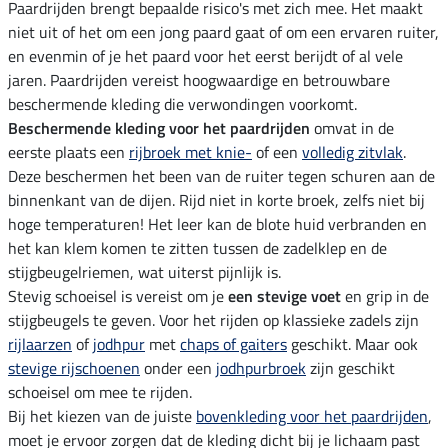
Paardrijden brengt bepaalde risico's met zich mee. Het maakt
niet uit of het om een jong paard gaat of om een ervaren ruiter,
en evenmin of je het paard voor het eerst berijdt of al vele
jaren. Paardrijden vereist hoogwaardige en betrouwbare
beschermende kleding die verwondingen voorkomt.
Beschermende kleding voor het paardrijden
omvat in de
eerste plaats een
rijbroek met knie-
of een
volledig zitvlak
.
Deze beschermen het been van de ruiter tegen schuren aan de
binnenkant van de dijen. Rijd niet in korte broek, zelfs niet bij
hoge temperaturen! Het leer kan de blote huid verbranden en
het kan klem komen te zitten tussen de zadelklep en de
stijgbeugelriemen, wat uiterst pijnlijk is.
Stevig schoeisel is vereist om je
een stevige voet
en grip in de
stijgbeugels te geven. Voor het rijden op klassieke zadels zijn
rijlaarzen
of
jodhpur
met
chaps of gaiters
geschikt. Maar ook
stevige rijschoenen
onder een
jodhpurbroek
zijn geschikt
schoeisel om mee te rijden.
Bij het kiezen van de juiste
bovenkleding voor het paardrijden
,
moet je ervoor zorgen dat de kleding dicht bij je lichaam past