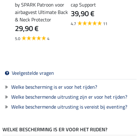
by SPARK Patroon voor
cap Support
cap ex
€
39,90 €
159
airbagvest Ultimate Back
& Neck Protector
4.7
11
5.0
29,90 €
5.0
4
Veelgestelde vragen
Welke bescherming is er voor het rijden?
Welke beschermende uitrusting zijn er voor het rijden?
Welke beschermende uitrusting is vereist bij eventing?
WELKE BESCHERMING IS ER VOOR HET RIJDEN?