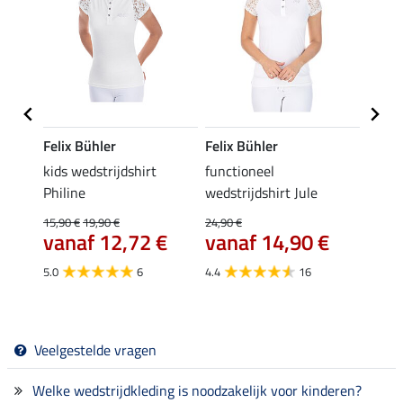
Felix Bühler
Felix Bühler
Equil
 Marla
kids wedstrijdshirt
functioneel
kids g
Philine
wedstrijdshirt Jule
kniev
15,90 €
19,90 €
24,90 €
21,90 
vanaf 12,72 €
vanaf 14,90 €
van
5.0
6
4.4
16
5.0
Veelgestelde vragen
Welke wedstrijdkleding is noodzakelijk voor kinderen?