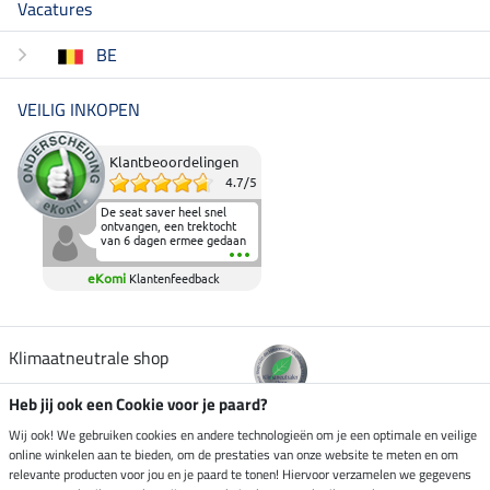
Vacatures
BE
VEILIG INKOPEN
Klantbeoordelingen
4.7
/
5
De seat saver heel snel
ontvangen, een trektocht
van 6 dagen ermee gedaan
en deze heeft de beproeving
fantastisch doorstaan.
eKomi
Klantenfeedback
Heerlijk zacht om op te
zitten en de billen wat te
sparen tijdens vele uren na
elkaar in het zadel.
Aanrader.
Klimaatneutrale shop
Heb jij ook een Cookie voor je paard?
Verzending per
Wij ook! We gebruiken cookies en andere technologieën om je een optimale en veilige
online winkelen aan te bieden, om de prestaties van onze website te meten en om
relevante producten voor jou en je paard te tonen! Hiervoor verzamelen we gegevens