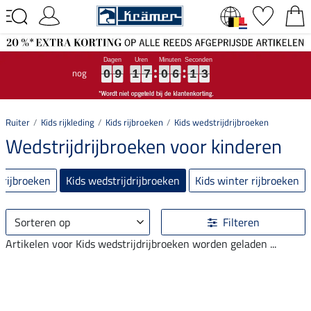
nog
0
0
0
9
9
9
1
1
1
7
7
7
0
0
0
6
6
6
1
1
1
3
2
3
0
9
1
7
0
6
1
2
Ruiter
Kids rijkleding
Kids rijbroeken
Kids wedstrijdrijbroeken
Wedstrijdrijbroeken voor kinderen
 rijbroeken
Kids wedstrijdrijbroeken
Kids winter rijbroeken
Sorteren op
Filteren