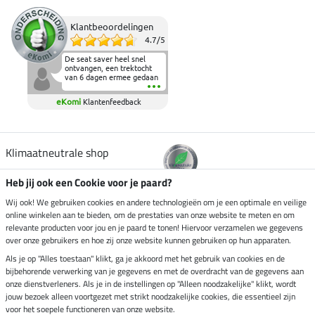
Klantbeoordelingen
4.7
/
5
De seat saver heel snel
ontvangen, een trektocht
van 6 dagen ermee gedaan
en deze heeft de beproeving
fantastisch doorstaan.
eKomi
Klantenfeedback
Heerlijk zacht om op te
zitten en de billen wat te
sparen tijdens vele uren na
elkaar in het zadel.
Aanrader.
Klimaatneutrale shop
Heb jij ook een Cookie voor je paard?
Verzending per
Wij ook! We gebruiken cookies en andere technologieën om je een optimale en veilige
online winkelen aan te bieden, om de prestaties van onze website te meten en om
relevante producten voor jou en je paard te tonen! Hiervoor verzamelen we gegevens
over onze gebruikers en hoe zij onze website kunnen gebruiken op hun apparaten.
Veilig betalen met
Als je op "Alles toestaan" klikt, ga je akkoord met het gebruik van cookies en de
bijbehorende verwerking van je gegevens en met de overdracht van de gegevens aan
onze dienstverleners. Als je in de instellingen op "Alleen noodzakelijke" klikt, wordt
jouw bezoek alleen voortgezet met strikt noodzakelijke cookies, die essentieel zijn
voor het soepele functioneren van onze website.
Impressum