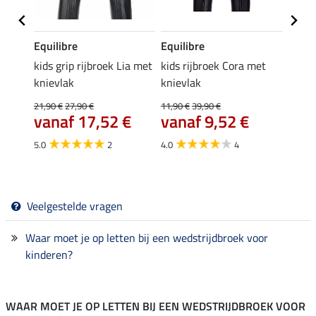
Equilibre
Equilibre
Equil
kids grip rijbroek Lia met
kids rijbroek Cora met
kids r
knievlak
knievlak
kniev
19,
€
21,90 €
27,90 €
11,90 €
39,90 €
vanaf 17,52 €
vanaf 9,52 €
4.4
5.0
2
4.0
4
Veelgestelde vragen
Waar moet je op letten bij een wedstrijdbroek voor
kinderen?
WAAR MOET JE OP LETTEN BIJ EEN WEDSTRIJDBROEK VOOR