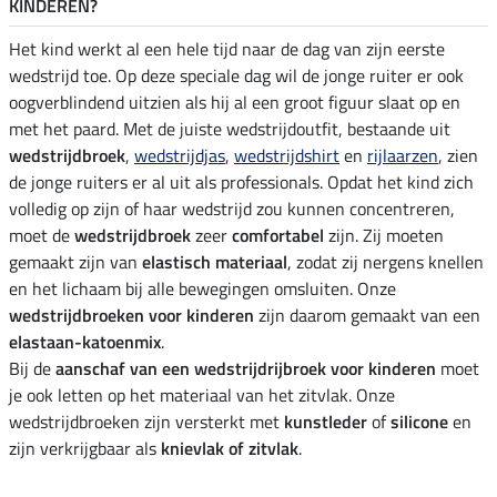
KINDEREN?
Het kind werkt al een hele tijd naar de dag van zijn eerste
wedstrijd toe. Op deze speciale dag wil de jonge ruiter er ook
oogverblindend uitzien als hij al een groot figuur slaat op en
met het paard. Met de juiste wedstrijdoutfit, bestaande uit
wedstrijdbroek
,
wedstrijdjas
,
wedstrijdshirt
en
rijlaarzen
, zien
de jonge ruiters er al uit als professionals. Opdat het kind zich
volledig op zijn of haar wedstrijd zou kunnen concentreren,
moet de
wedstrijdbroek
zeer
comfortabel
zijn. Zij moeten
gemaakt zijn van
elastisch materiaal
, zodat zij nergens knellen
en het lichaam bij alle bewegingen omsluiten. Onze
wedstrijdbroeken voor kinderen
zijn daarom gemaakt van een
elastaan-katoenmix
.
Bij de
aanschaf van een wedstrijdrijbroek voor kinderen
moet
je ook letten op het materiaal van het zitvlak. Onze
wedstrijdbroeken zijn versterkt met
kunstleder
of
silicone
en
zijn verkrijgbaar als
knievlak of zitvlak
.