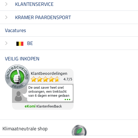
KLANTENSERVICE
KRAMER PAARDENSPORT
Vacatures
BE
VEILIG INKOPEN
Klantbeoordelingen
4.7
/
5
De seat saver heel snel
ontvangen, een trektocht
van 6 dagen ermee gedaan
en deze heeft de beproeving
fantastisch doorstaan.
eKomi
Klantenfeedback
Heerlijk zacht om op te
zitten en de billen wat te
sparen tijdens vele uren na
elkaar in het zadel.
Aanrader.
Klimaatneutrale shop