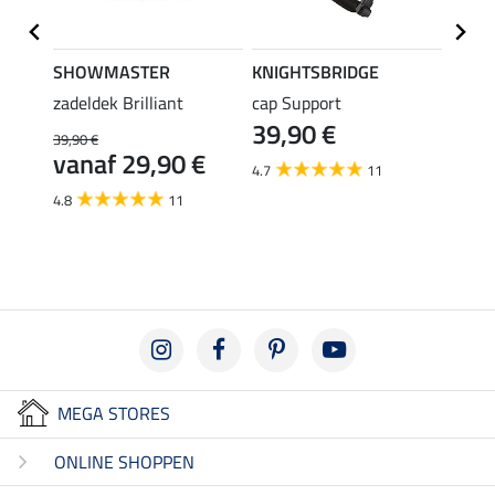
SHOWMASTER
KNIGHTSBRIDGE
Felix
zadeldek Brilliant
cap Support
zadel
39,90 €
39,90 €
49,90 
€
vanaf 29,90 €
van
4.7
11
4.8
11
5.0
MEGA STORES
ONLINE SHOPPEN