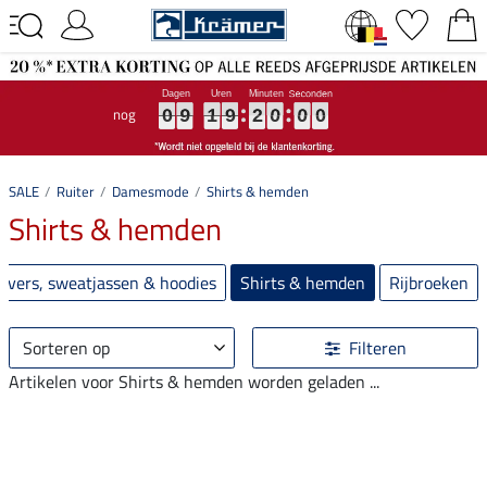
nog
0
0
0
9
9
9
1
1
1
9
9
9
1
2
9
0
5
0
9
0
0
9
1
9
SALE
Ruiter
Damesmode
Shirts & hemden
Shirts & hemden
lovers, sweatjassen & hoodies
Shirts & hemden
Rijbroeken
Sorteren op
Filteren