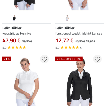
Felix Bühler
Felix Bühler
wedstrijdjas Henrike
functioneel wedstrijdshirt Larissa
47,90 €
12,72 €
59,90 €
15,90 €
19,90 €
5.0
1
5.0
4
21 %
27 % + 20 % EXTRA