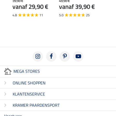
39,90 €
49,90 €
€
vanaf 29,90 €
vanaf 39,90 €
4.7
4.8
11
5.0
25
MEGA STORES
ONLINE SHOPPEN
KLANTENSERVICE
KRAMER PAARDENSPORT
Vacatures