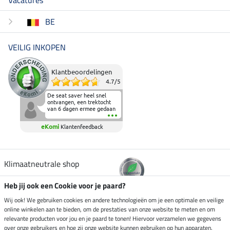
BE
VEILIG INKOPEN
Klantbeoordelingen
4.7
/
5
De seat saver heel snel
ontvangen, een trektocht
van 6 dagen ermee gedaan
en deze heeft de beproeving
fantastisch doorstaan.
eKomi
Klantenfeedback
Heerlijk zacht om op te
zitten en de billen wat te
sparen tijdens vele uren na
elkaar in het zadel.
Aanrader.
Klimaatneutrale shop
Heb jij ook een Cookie voor je paard?
Verzending per
Wij ook! We gebruiken cookies en andere technologieën om je een optimale en veilige
online winkelen aan te bieden, om de prestaties van onze website te meten en om
relevante producten voor jou en je paard te tonen! Hiervoor verzamelen we gegevens
over onze gebruikers en hoe zij onze website kunnen gebruiken op hun apparaten.