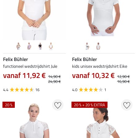
Felix Bühler
Felix Bühler
functioneel wedstrijdshirt Jule
kids unisex wedstrijdshirt Eike
vanaf 11,92 €
vanaf 10,32 €
14,90 €
12,90 €
24,90 €
16,90 €
4.4
16
4.0
1
20 %
20 % + 20 % EXTRA