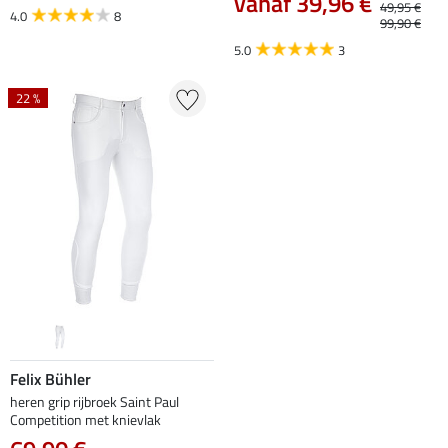
vanaf 39,96 €
49,95 €
4.0
8
99,90 €
5.0
3
22 %
Felix Bühler
heren grip rijbroek Saint Paul
Competition met knievlak