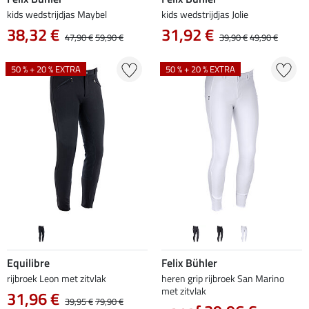
kids wedstrijdjas Maybel
kids wedstrijdjas Jolie
38,32 €
31,92 €
47,90 €
59,90 €
39,90 €
49,90 €
50 % + 20 % EXTRA
50 % + 20 % EXTRA
Equilibre
Felix Bühler
rijbroek Leon met zitvlak
heren grip rijbroek San Marino
met zitvlak
31,96 €
39,95 €
79,90 €