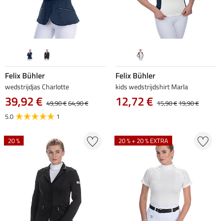
Felix Bühler
Felix Bühler
wedstrijdjas Charlotte
kids wedstrijdshirt Marla
39,92 €
12,72 €
49,90 €
64,90 €
15,90 €
19,90 €
5.0
1
20 %
20 % + 20 % EXTRA