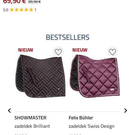
69,90 €
89,90 €
5.0
1
BESTSELLERS
NIEUW
NIEUW
NI
SHOWMASTER
Felix Bühler
KNIG
e
zadeldek Brilliant
zadeldek Swiss Design
cap S
39,