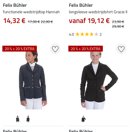
Felix Bühler
Felix Bühler
functionele wedstrijdtop Hannah
longsleeve wedstrijdshirt Gracie II
14,32 €
vanaf 19,12 €
17,90 €
22,90 €
23,90 €
29,90 €
4.0
2
20 % + 20 % EXTRA
20 % + 20 % EXTRA
Felix Bühler
Felix Bühler