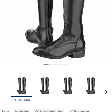
EXTRA SMAL
Maat: |
Maattabel
|
Informatie Video
|
Raadgever