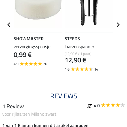
SHOWMASTER
STEEDS
effax
verzorgingssponsje
laarzenspanner
laarz
0,99 €
(12,90 € / 1 paar)
8,49 €
12,90 €
6,7
4.9
26
4.6
14
4.8
REVIEWS
1 Review
4.0
voor rijlaarzen Milano zwart
1 van 1 Klanten kunnen dit artikel aanraden