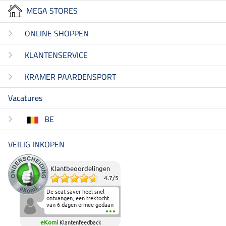
MEGA STORES
ONLINE SHOPPEN
KLANTENSERVICE
KRAMER PAARDENSPORT
Vacatures
BE
VEILIG INKOPEN
Klantbeoordelingen
4.7
/
5
De seat saver heel snel
ontvangen, een trektocht
van 6 dagen ermee gedaan
en deze heeft de beproeving
fantastisch doorstaan.
eKomi
Klantenfeedback
Heerlijk zacht om op te