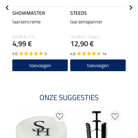
SHOWMASTER
STEEDS
effa
laarzencreme
laarzenspanner
laar
(49,90 € / 1 l)
(12,90 € / 1 paar)
(92,67
4,99 €
12,90 €
6,9
5.0
3
4.6
14
5.0
toevoegen
toevoegen
ONZE SUGGESTIES
22 %