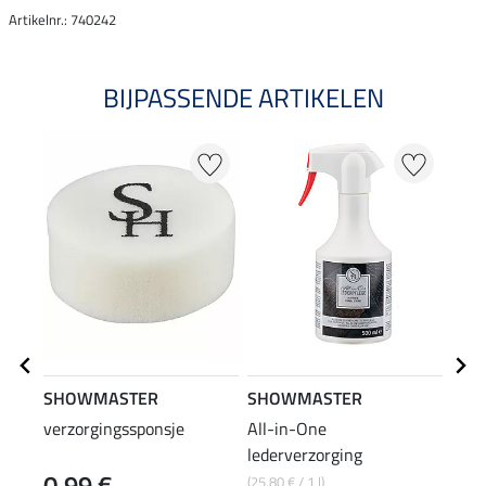
Artikelnr.: 740242
BIJPASSENDE ARTIKELEN
SHOWMASTER
SHOWMASTER
STE
verzorgingssponsje
All-in-One
hout
lederverzorging
0,99 €
9,9
(25,80 € / 1 l)