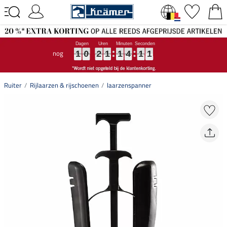
nog
1
1
1
0
0
0
2
2
2
1
1
1
1
1
1
4
4
4
1
1
1
1
1
1
1
0
2
1
1
4
1
1
Ruiter
Rijlaarzen & rijschoenen
laarzenspanner