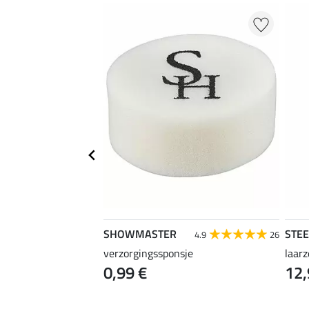
SHOWMASTER
STE
4.7
21
4.9
26
verzorgingssponsje
laar
0,99 €
12,