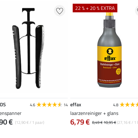
22 % + 20 % EXTRA
EDS
effax
4.6
14
4.8
zenspanner
laarzenreiniger + glans
90 €
6,79 €
(12,90 € / 1 paar)
8,49 €
10,95 €
(27,16 € / 1 l