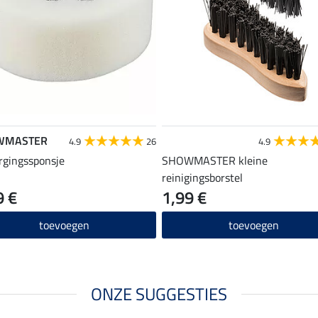
WMASTER
4.9
26
4.9
rgingssponsje
SHOWMASTER kleine
reinigingsborstel
9 €
1,99 €
toevoegen
toevoegen
ONZE SUGGESTIES