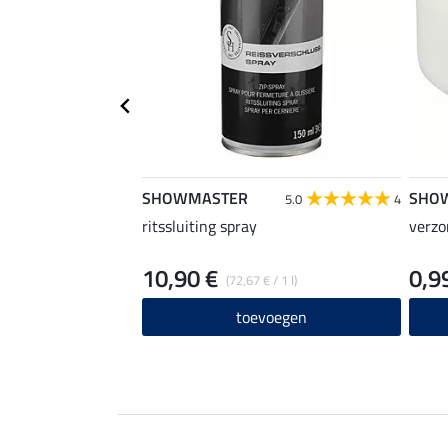
SHOWMASTER
SHO
5.0
4
ritssluiting spray
verzo
10,90 €
0,9
(72,67 € / 1 l)
toevoegen