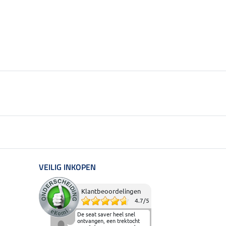
VEILIG INKOPEN
Klantbeoordelingen
4.7
/
5
De seat saver heel snel
ontvangen, een trektocht