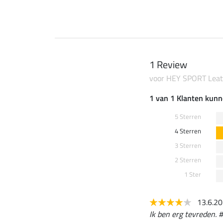
1 Review
voor HEY SPORT Leat
1 van 1 Klanten kunn
5 Sterren
4 Sterren
3 Sterren
2 Sterren
1 Ster
13.6.2
Ik ben erg tevreden. #