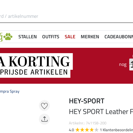
STALLEN
OUTFITS
SALE
MERKEN
CADEAUBON
nog
Impra Spray
HEY-SPORT
HEY SPORT Leather F
Artikelnr.: 741158-200
4.0
1 Klantenbeoordeli