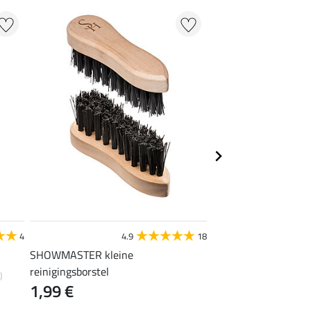
STEEDS
4
4.9
18
4
SHOWMASTER kleine
laarzentas
14,90 €
reinigingsborstel
)
1,99 €