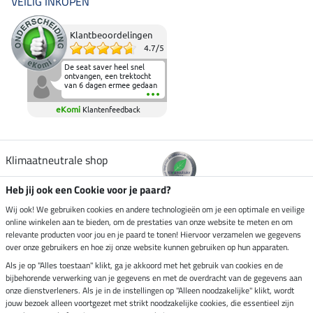
VEILIG INKOPEN
Klantbeoordelingen
4.7
/
5
De seat saver heel snel
ontvangen, een trektocht
van 6 dagen ermee gedaan
en deze heeft de beproeving
fantastisch doorstaan.
eKomi
Klantenfeedback
Heerlijk zacht om op te
zitten en de billen wat te
sparen tijdens vele uren na
elkaar in het zadel.
Aanrader.
Klimaatneutrale shop
Heb jij ook een Cookie voor je paard?
Verzending per
Wij ook! We gebruiken cookies en andere technologieën om je een optimale en veilige
online winkelen aan te bieden, om de prestaties van onze website te meten en om
relevante producten voor jou en je paard te tonen! Hiervoor verzamelen we gegevens
over onze gebruikers en hoe zij onze website kunnen gebruiken op hun apparaten.
Veilig betalen met
Als je op "Alles toestaan" klikt, ga je akkoord met het gebruik van cookies en de
bijbehorende verwerking van je gegevens en met de overdracht van de gegevens aan
onze dienstverleners. Als je in de instellingen op "Alleen noodzakelijke" klikt, wordt
jouw bezoek alleen voortgezet met strikt noodzakelijke cookies, die essentieel zijn