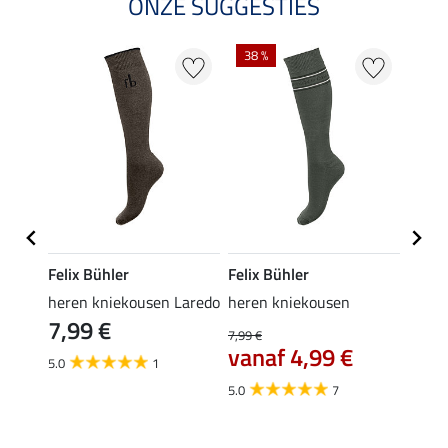
ONZE SUGGESTIES
38 %
Felix Bühler
Felix Bühler
Felix
rip-
heren kniekousen Laredo
heren kniekousen
heren
7,99 €
9,9
isco
7,99 €
vanaf 4,99 €
5.0
1
5.0
5.0
7