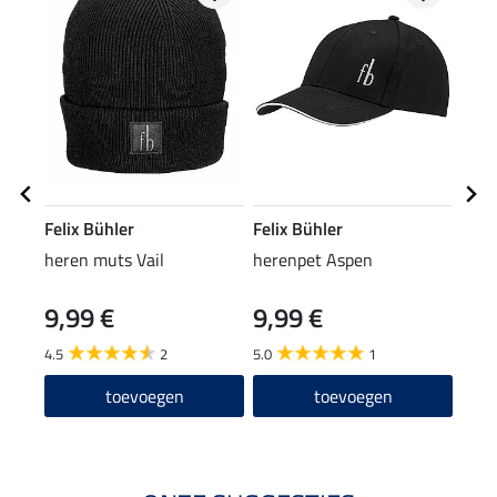
Felix Bühler
Felix Bühler
Feli
heren muts Vail
herenpet Aspen
lede
9,99 €
9,99 €
29
4.5
2
5.0
1
toevoegen
toevoegen