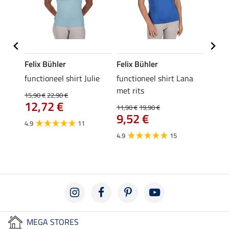
Felix Bühler
Felix Bühler
Felix
functioneel shirt Julie
functioneel shirt Lana
polosh
met rits
15,90 €
22,90 €
15,90 
12,72 €
12,
11,90 €
19,90 €
9,52 €
4.9
11
4.8
4.9
15
MEGA STORES