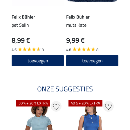
Felix Bühler
Felix Bühler
pet Selin
muts Kate
8,99 €
9,99 €
4.6
9
4.8
8
toevoegen
toevoegen
ONZE SUGGESTIES
30 % + 20 % EXTRA
40 % + 20 % EXTRA
20 %