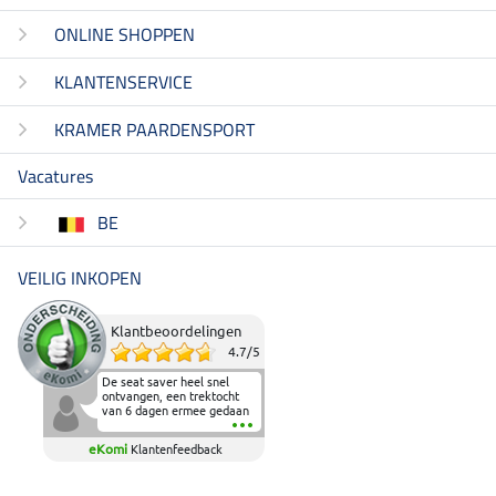
ONLINE SHOPPEN
KLANTENSERVICE
KRAMER PAARDENSPORT
Vacatures
BE
VEILIG INKOPEN
Klantbeoordelingen
4.7
/
5
De seat saver heel snel
ontvangen, een trektocht
van 6 dagen ermee gedaan
en deze heeft de beproeving
fantastisch doorstaan.
eKomi
Klantenfeedback
Heerlijk zacht om op te
zitten en de billen wat te
sparen tijdens vele uren na