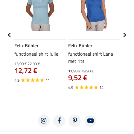
Felix Bühler
Felix Bühler
Felix
functioneel shirt Julie
functioneel shirt Lana
polosh
met rits
15,90 €
22,90 €
15,90 
12,72 €
12,
11,90 €
19,90 €
9,52 €
4.9
11
4.8
4.9
14