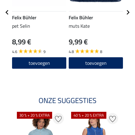
Felix Bühler
Felix Bühler
Feli
pet Selin
muts Kate
func
8,99 €
9,99 €
11,90
9,5
4.6
9
4.8
8
4.9
toevoegen
toevoegen
ONZE SUGGESTIES
30 % + 20 % EXTRA
40 % + 20 % EXTRA
20 %