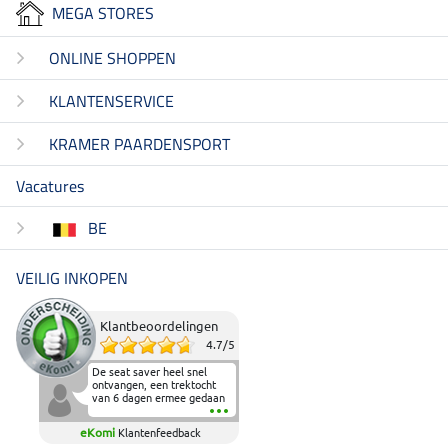
MEGA STORES
ONLINE SHOPPEN
KLANTENSERVICE
KRAMER PAARDENSPORT
Vacatures
BE
VEILIG INKOPEN
Klantbeoordelingen
4.7
/
5
De seat saver heel snel
ontvangen, een trektocht
van 6 dagen ermee gedaan
en deze heeft de beproeving
fantastisch doorstaan.
eKomi
Klantenfeedback
Heerlijk zacht om op te