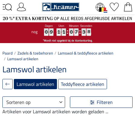
nog
0
0
0
9
9
9
1
1
1
1
1
1
0
0
0
7
7
7
3
3
3
8
8
8
0
9
1
1
0
7
3
8
Paard
Zadels & toebehoren
Lamswol & teddyfleece artikelen
Lamswol artikelen
Lamswol artikelen
Lamswol artikelen
Teddyfleece artikelen
Sorteren op
Filteren