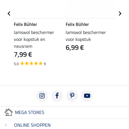
Felix Bühler
Felix Bühler
Felix
lamswol beschermer
lamswol beschermer
zadel
voor kopstuk en
voor kopstuk
lamsw
6,99 €
74,
neusriem
7,99 €
4.5
5.0
9
MEGA STORES
ONLINE SHOPPEN