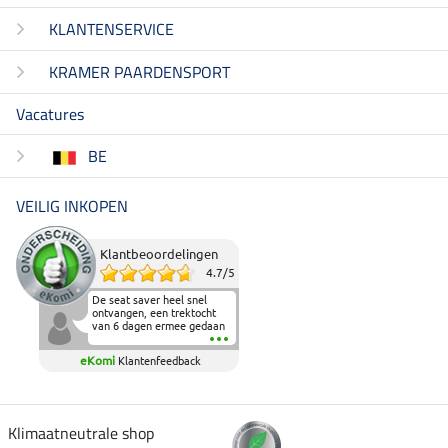
KLANTENSERVICE
KRAMER PAARDENSPORT
Vacatures
BE
VEILIG INKOPEN
Klantbeoordelingen
4.7
/
5
De seat saver heel snel
ontvangen, een trektocht
van 6 dagen ermee gedaan
en deze heeft de beproeving
fantastisch doorstaan.
eKomi
Klantenfeedback
Heerlijk zacht om op te
zitten en de billen wat te
sparen tijdens vele uren na
elkaar in het zadel.
Aanrader.
Klimaatneutrale shop