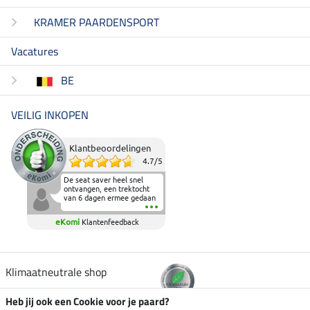
KRAMER PAARDENSPORT
Vacatures
BE
VEILIG INKOPEN
Klantbeoordelingen
4.7
/
5
De seat saver heel snel
ontvangen, een trektocht
van 6 dagen ermee gedaan
en deze heeft de beproeving
fantastisch doorstaan.
eKomi
Klantenfeedback
Heerlijk zacht om op te
zitten en de billen wat te
sparen tijdens vele uren na
elkaar in het zadel.
Aanrader.
Klimaatneutrale shop
Heb jij ook een Cookie voor je paard?