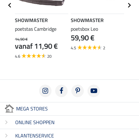
SHOWMASTER
SHOWMASTER
SHO
poetstas Cambridge
poetsbox Leo
deken
59,90 €
York
14,90 €
10,
vanaf 11,90 €
4.5
2
4.8
4.6
20
MEGA STORES
ONLINE SHOPPEN
KLANTENSERVICE