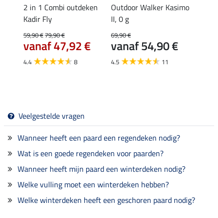
rfect
2 in 1 Combi outdeken
Outdoor Walker Kasimo
borst
g
Kadir Fly
II, 0 g
regen
Kalina
59,90 €
79,90 €
69,90 €
vanaf 47,92 €
vanaf 54,90 €
12,90 
van
4.4
8
4.5
11
4.7
Veelgestelde vragen
Wanneer heeft een paard een regendeken nodig?
Wat is een goede regendeken voor paarden?
Wanneer heeft mijn paard een winterdeken nodig?
Welke vulling moet een winterdeken hebben?
Welke winterdeken heeft een geschoren paard nodig?