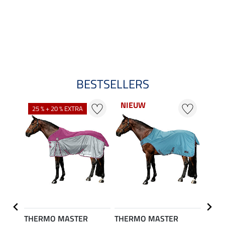
BESTSELLERS
NIEUW
NI
25 % + 20 % EXTRA
THERMO MASTER
THERMO MASTER
THER