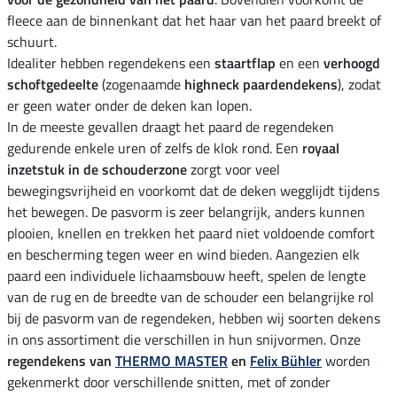
fleece aan de binnenkant dat het haar van het paard breekt of
schuurt.
Idealiter hebben regendekens een
staartflap
en een
verhoogd
schoftgedeelte
(zogenaamde
highneck paardendekens
), zodat
er geen water onder de deken kan lopen.
In de meeste gevallen draagt het paard de regendeken
gedurende enkele uren of zelfs de klok rond. Een
royaal
inzetstuk in de schouderzone
zorgt voor veel
bewegingsvrijheid en voorkomt dat de deken wegglijdt tijdens
het bewegen. De pasvorm is zeer belangrijk, anders kunnen
plooien, knellen en trekken het paard niet voldoende comfort
en bescherming tegen weer en wind bieden. Aangezien elk
paard een individuele lichaamsbouw heeft, spelen de lengte
van de rug en de breedte van de schouder een belangrijke rol
bij de pasvorm van de regendeken, hebben wij soorten dekens
in ons assortiment die verschillen in hun snijvormen. Onze
regendekens van
THERMO MASTER
en
Felix Bühler
worden
gekenmerkt door verschillende snitten, met of zonder