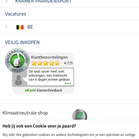
KRAMER PAARDENSPORT
Vacatures
BE
VEILIG INKOPEN
Klantbeoordelingen
4.7
/
5
De seat saver heel snel
ontvangen, een trektocht
van 6 dagen ermee gedaan
en deze heeft de beproeving
fantastisch doorstaan.
eKomi
Klantenfeedback
Heerlijk zacht om op te
zitten en de billen wat te
sparen tijdens vele uren na
elkaar in het zadel.
Aanrader.
Klimaatneutrale shop
Heb jij ook een Cookie voor je paard?
Verzending per
Wij ook! We gebruiken cookies en andere technologieën om je een optimale en veilige