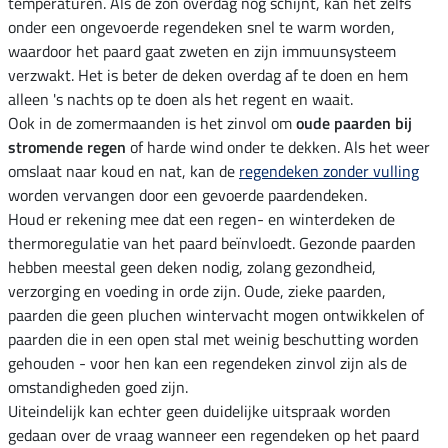
temperaturen. Als de zon overdag nog schijnt, kan het zelfs
onder een ongevoerde regendeken snel te warm worden,
waardoor het paard gaat zweten en zijn immuunsysteem
verzwakt. Het is beter de deken overdag af te doen en hem
alleen 's nachts op te doen als het regent en waait.
Ook in de zomermaanden is het zinvol om
oude paarden bij
stromende regen
of harde wind onder te dekken. Als het weer
omslaat naar koud en nat, kan de
regendeken zonder vulling
worden vervangen door een gevoerde paardendeken.
Houd er rekening mee dat een regen- en winterdeken de
thermoregulatie van het paard beïnvloedt. Gezonde paarden
hebben meestal geen deken nodig, zolang gezondheid,
verzorging en voeding in orde zijn. Oude, zieke paarden,
paarden die geen pluchen wintervacht mogen ontwikkelen of
paarden die in een open stal met weinig beschutting worden
gehouden - voor hen kan een regendeken zinvol zijn als de
omstandigheden goed zijn.
Uiteindelijk kan echter geen duidelijke uitspraak worden
gedaan over de vraag wanneer een regendeken op het paard