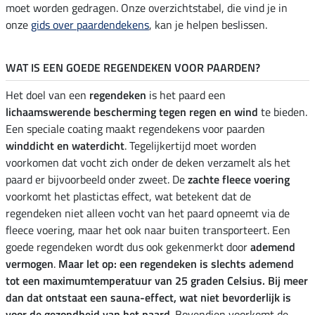
moet worden gedragen. Onze overzichtstabel, die vind je in
onze
gids over paardendekens
, kan je helpen beslissen.
WAT IS EEN GOEDE REGENDEKEN VOOR PAARDEN?
Het doel van een
regendeken
is het paard een
lichaamswerende bescherming tegen regen en wind
te bieden.
Een speciale coating maakt regendekens voor paarden
winddicht en waterdicht
. Tegelijkertijd moet worden
voorkomen dat vocht zich onder de deken verzamelt als het
paard er bijvoorbeeld onder zweet. De
zachte fleece voering
voorkomt het plastictas effect, wat betekent dat de
regendeken niet alleen vocht van het paard opneemt via de
fleece voering, maar het ook naar buiten transporteert. Een
goede regendeken wordt dus ook gekenmerkt door
ademend
vermogen
.
Maar let op: een regendeken is slechts ademend
tot een maximumtemperatuur van 25 graden Celsius. Bij meer
dan dat ontstaat een sauna-effect, wat niet bevorderlijk is
voor de gezondheid van het paard
. Bovendien voorkomt de