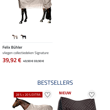
Felix Bühler
vliegen collectiedeken Signature
39,92 €
49,90 €
69,90 €
BESTSELLERS
NIEUW
NI
28 % + 20 % EXTRA