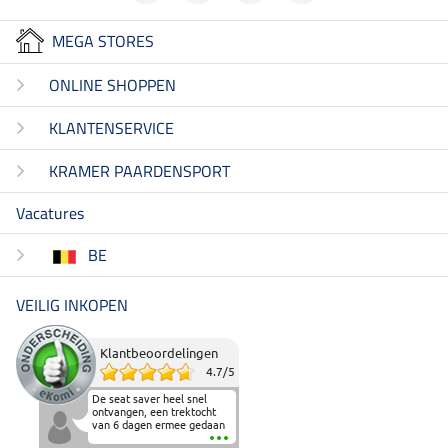
MEGA STORES
ONLINE SHOPPEN
KLANTENSERVICE
KRAMER PAARDENSPORT
Vacatures
BE
VEILIG INKOPEN
Klantbeoordelingen
4.7
/
5
De seat saver heel snel
ontvangen, een trektocht
van 6 dagen ermee gedaan
en deze heeft de beproeving