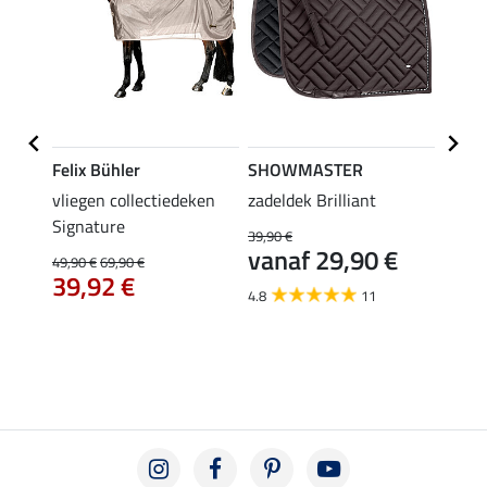
Felix Bühler
SHOWMASTER
Felix
vliegen collectiedeken
zadeldek Brilliant
zadel
Signature
39,90 €
49,90 
€
vanaf 29,90 €
van
49,90 €
69,90 €
39,92 €
4.8
11
5.0