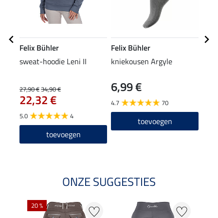
Felix Bühler
Felix Bühler
Feli
sweat-hoodie Leni II
kniekousen Argyle
crew
6,99 €
4,9
27,90 €
34,90 €
22,32 €
4.7
70
5.0
5.0
4
toevoegen
toevoegen
ONZE SUGGESTIES
20 %
21 %