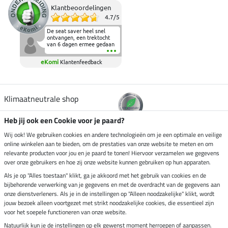
Klantbeoordelingen
4.7
/
5
De seat saver heel snel
ontvangen, een trektocht
van 6 dagen ermee gedaan
en deze heeft de beproeving
fantastisch doorstaan.
eKomi
Klantenfeedback
Heerlijk zacht om op te
zitten en de billen wat te
sparen tijdens vele uren na
elkaar in het zadel.
Aanrader.
Klimaatneutrale shop
Heb jij ook een Cookie voor je paard?
Verzending per
Wij ook! We gebruiken cookies en andere technologieën om je een optimale en veilige
online winkelen aan te bieden, om de prestaties van onze website te meten en om
relevante producten voor jou en je paard te tonen! Hiervoor verzamelen we gegevens
over onze gebruikers en hoe zij onze website kunnen gebruiken op hun apparaten.
Veilig betalen met
Als je op "Alles toestaan" klikt, ga je akkoord met het gebruik van cookies en de
bijbehorende verwerking van je gegevens en met de overdracht van de gegevens aan
onze dienstverleners. Als je in de instellingen op "Alleen noodzakelijke" klikt, wordt
jouw bezoek alleen voortgezet met strikt noodzakelijke cookies, die essentieel zijn
voor het soepele functioneren van onze website.
Impressum
Natuurlijk kun je de instellingen op elk gewenst moment herroepen of aanpassen.