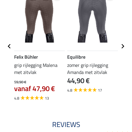
Felix Bühler
Equilibre
Felix
Cycle
grip rijlegging Malena
zomer grip rijlegging
grip 
met zitvlak
Amanda met zitvlak
zitvla
44,90 €
59,90 €
54,90 
vanaf 47,90 €
43,
4.8
17
4.8
13
4.3
REVIEWS