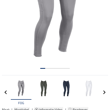
FOG
Maat: |
Maattabel
|
Informatie Video
|
Raadgever