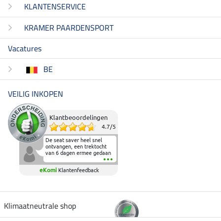
KLANTENSERVICE
KRAMER PAARDENSPORT
Vacatures
BE
VEILIG INKOPEN
Klantbeoordelingen
4.7
/
5
De seat saver heel snel
ontvangen, een trektocht
van 6 dagen ermee gedaan
en deze heeft de beproeving
fantastisch doorstaan.
eKomi
Klantenfeedback
Heerlijk zacht om op te
zitten en de billen wat te
sparen tijdens vele uren na
elkaar in het zadel.
Aanrader.
Klimaatneutrale shop