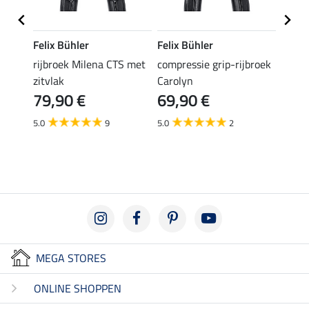
Felix Bühler
Felix Bühler
Felix
ken
rijbroek Milena CTS met
compressie grip-rijbroek
winter
zitvlak
Carolyn
Life 
79,90 €
69,90 €
79,90 
€
van
5.0
9
5.0
2
4.0
MEGA STORES
ONLINE SHOPPEN