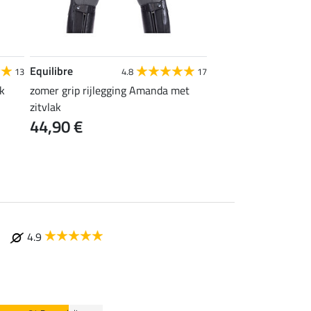
Equilibre
Felix Bühler
13
4.8
17
ak
zomer grip rijlegging Amanda met
grip rijbroek Tabea m
zitvlak
hoge taille
44,90 €
43,92 €
54,90 €
69
4.9