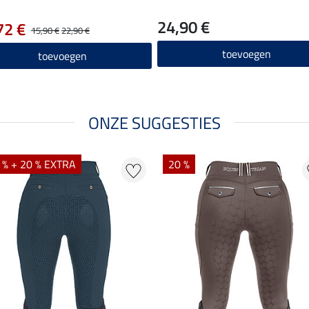
24,90 €
72 €
15,90 €
22,90 €
toevoegen
toevoegen
ONZE SUGGESTIES
 % + 20 % EXTRA
20 %