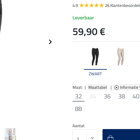
4.9
26 Klantenbeoordel
Leverbaar
59,90 €
ZWART
Maat: |
Maattabel
|
Informatie
32
34
36
38
40
88
Aantal: