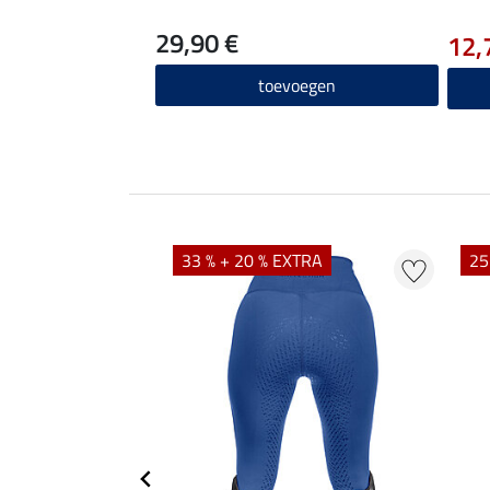
29,90 €
12,
toevoegen
EXTRA
33 % + 20 % EXTRA
25