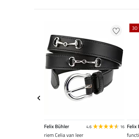
30 
Felix Bühler
Felix
4.6
16
riem Celia van leer
functi