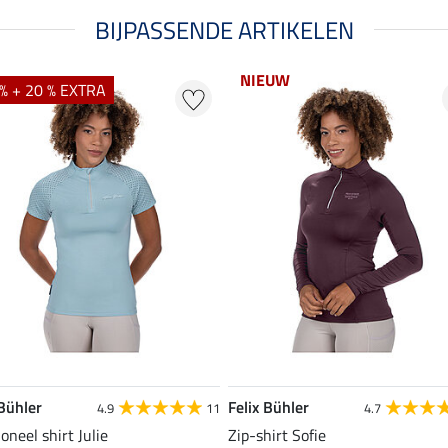
BIJPASSENDE ARTIKELEN
NIEUW
% + 20 % EXTRA
 Bühler
Felix Bühler
4.9
11
4.7
oneel shirt Julie
Zip-shirt Sofie