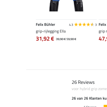
Felix Bühler
Felix
4.3
9
4.3
3
ea met zitvlak en
grip-rijlegging Ella
grip 
31,92 €
47,
39,90 €
59,90 €
0 €
69,90 €
26 Reviews
voor hybrid grip zome
26 van 26 Klanten ku