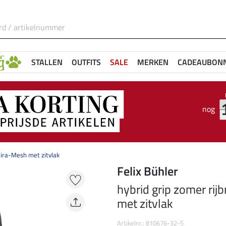
STALLEN
OUTFITS
SALE
MERKEN
CADEAUBON
nog
mira-Mesh met zitvlak
Felix Bühler
hybrid grip zomer ri
met zitvlak
Artikelnr.: 810676-32-S