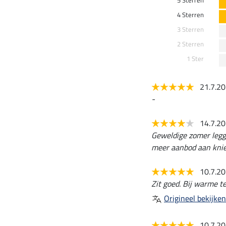
5 Sterren
4 Sterren
3 Sterren
2 Sterren
1 Ster
21.7.2
-
14.7.2
Geweldige zomer leggin
meer aanbod aan knieg
10.7.2
Zit goed. Bij warme t
Origineel bekijken
10.7.2