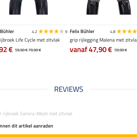
 Bühler
Felix Bühler
4.2
9
4.8
rijbroek Life Cycle met zitvlak
grip rijlegging Malena met zitvl
92 €
vanaf 47,90 €
59,90 €
79,90 €
59,90 €
REVIEWS
r rijbroek Samira-Mesh met zitvlak
nnen dit artikel aanraden