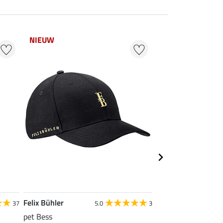
NIEUW
Felix Bühler
Felix Bühler
37
5.0
3
pet Bess
kniekousen Argyle