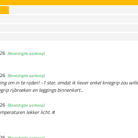
026
(Bevestigde aankoop)
026
(Bevestigde aankoop)
g om in te rijden! -1 ster, omdat ik liever enkel kniegrip zou wille
rip rijbroeken en leggings binnenkort...
026
(Bevestigde aankoop)
emperaturen lekker licht. #
026
(Bevestigde aankoop)