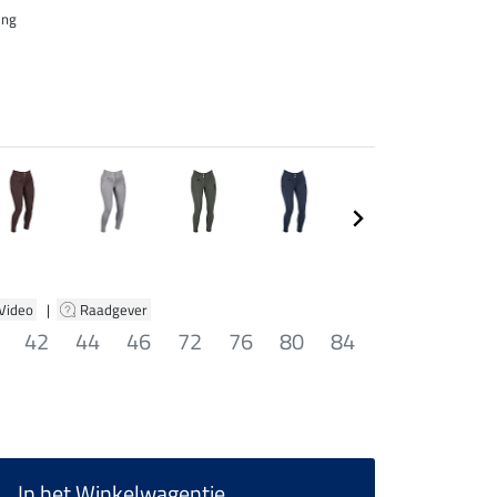
ing
 Video
|
Raadgever
42
44
46
72
76
80
84
In het Winkelwagentje