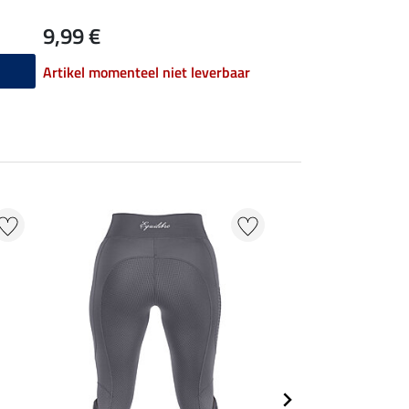
9,99 €
6,99 €
toevo
Artikel momenteel niet leverbaar
21 % + 20 % EXTR