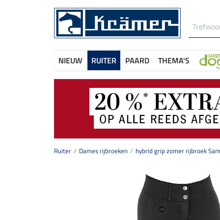
NIEUW
RUITER
PAARD
THEMA'S
Ruiter
Dames rijbroeken
hybrid grip zomer rijbroek Sa