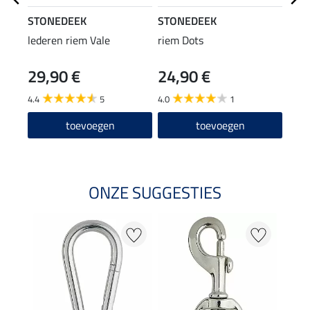
STONEDEEK
STONEDEEK
STO
lederen riem Vale
riem Dots
riem
29,90 €
24,90 €
14
4.4
5
4.0
1
4.5
toevoegen
toevoegen
ONZE SUGGESTIES