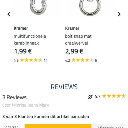
Kramer
Kramer
STON
multifunctionele
bolt snap met
halst
16,
karabijnhaak
draaiwervel
1,99 €
2,99 €
4.8
4.6
14
4.2
6
REVIEWS
3 Reviews
4.7
voor Midrise Jeans Mary
3 van 3 Klanten kunnen dit artikel aanraden
5 Sterren
2 Beoordelingen