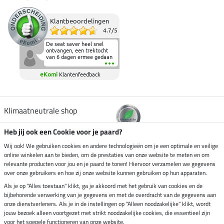
Klantbeoordelingen
4.7
/
5
De seat saver heel snel
ontvangen, een trektocht
van 6 dagen ermee gedaan
en deze heeft de beproeving
fantastisch doorstaan.
eKomi
Klantenfeedback
Heerlijk zacht om op te
zitten en de billen wat te
sparen tijdens vele uren na
elkaar in het zadel.
Aanrader.
Klimaatneutrale shop
Heb jij ook een Cookie voor je paard?
Verzending per
Wij ook! We gebruiken cookies en andere technologieën om je een optimale en veilige
online winkelen aan te bieden, om de prestaties van onze website te meten en om
relevante producten voor jou en je paard te tonen! Hiervoor verzamelen we gegevens
over onze gebruikers en hoe zij onze website kunnen gebruiken op hun apparaten.
Veilig betalen met
Als je op "Alles toestaan" klikt, ga je akkoord met het gebruik van cookies en de
bijbehorende verwerking van je gegevens en met de overdracht van de gegevens aan
onze dienstverleners. Als je in de instellingen op "Alleen noodzakelijke" klikt, wordt
jouw bezoek alleen voortgezet met strikt noodzakelijke cookies, die essentieel zijn
voor het soepele functioneren van onze website.
Impressum