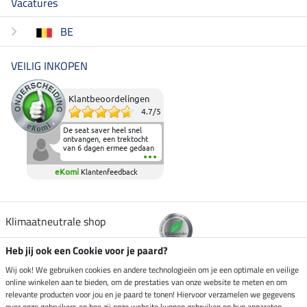
Vacatures
BE
VEILIG INKOPEN
Klantbeoordelingen
4.7
/
5
De seat saver heel snel
ontvangen, een trektocht
van 6 dagen ermee gedaan
en deze heeft de beproeving
fantastisch doorstaan.
eKomi
Klantenfeedback
Heerlijk zacht om op te
zitten en de billen wat te
sparen tijdens vele uren na
elkaar in het zadel.
Aanrader.
Klimaatneutrale shop
Heb jij ook een Cookie voor je paard?
Verzending per
Wij ook! We gebruiken cookies en andere technologieën om je een optimale en veilige
online winkelen aan te bieden, om de prestaties van onze website te meten en om
relevante producten voor jou en je paard te tonen! Hiervoor verzamelen we gegevens
over onze gebruikers en hoe zij onze website kunnen gebruiken op hun apparaten.