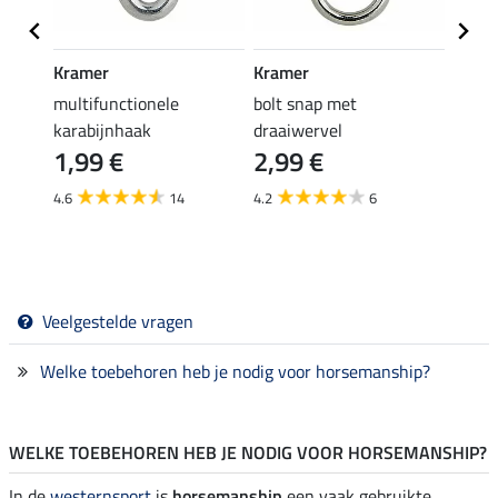
Kramer
Kramer
SHO
et
multifunctionele
bolt snap met
comm
16,
karabijnhaak
draaiwervel
1,99 €
2,99 €
4.5
4.6
14
4.2
6
Veelgestelde vragen
Welke toebehoren heb je nodig voor horsemanship?
WELKE TOEBEHOREN HEB JE NODIG VOOR HORSEMANSHIP?
In de
westernsport
is
horsemanship
een vaak gebruikte