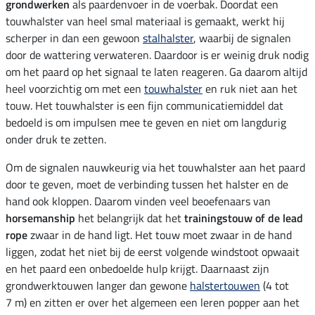
grondwerken
als paardenvoer in de voerbak. Doordat een
touwhalster van heel smal materiaal is gemaakt, werkt hij
scherper in dan een gewoon
stalhalster
, waarbij de signalen
door de wattering verwateren. Daardoor is er weinig druk nodig
om het paard op het signaal te laten reageren. Ga daarom altijd
heel voorzichtig om met een
touwhalster
en ruk niet aan het
touw. Het touwhalster is een fijn communicatiemiddel dat
bedoeld is om impulsen mee te geven en niet om langdurig
onder druk te zetten.
Om de signalen nauwkeurig via het touwhalster aan het paard
door te geven, moet de verbinding tussen het halster en de
hand ook kloppen. Daarom vinden veel beoefenaars van
horsemanship
het belangrijk dat het
trainingstouw of de lead
rope
zwaar in de hand ligt. Het touw moet zwaar in de hand
liggen, zodat het niet bij de eerst volgende windstoot opwaait
en het paard een onbedoelde hulp krijgt. Daarnaast zijn
grondwerktouwen langer dan gewone
halstertouwen
(4 tot
7 m) en zitten er over het algemeen een leren popper aan het