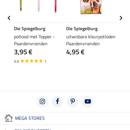
Die Spiegelburg
Die Spiegelburg
Miss
potlood met Topper -
uitwisbare kleurpotloden
Dress
5,9
Paardenvrienden
Paardenvrienden
3,95 €
4,95 €
5.0
1
MEGA STORES