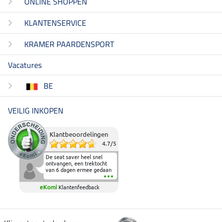
ONLINE SHOPPEN
KLANTENSERVICE
KRAMER PAARDENSPORT
Vacatures
BE
VEILIG INKOPEN
Klantbeoordelingen
4.7
/
5
De seat saver heel snel
ontvangen, een trektocht
van 6 dagen ermee gedaan
en deze heeft de beproeving
fantastisch doorstaan.
eKomi
Klantenfeedback
Heerlijk zacht om op te
zitten en de billen wat te
sparen tijdens vele uren na
elkaar in het zadel.
Aanrader.