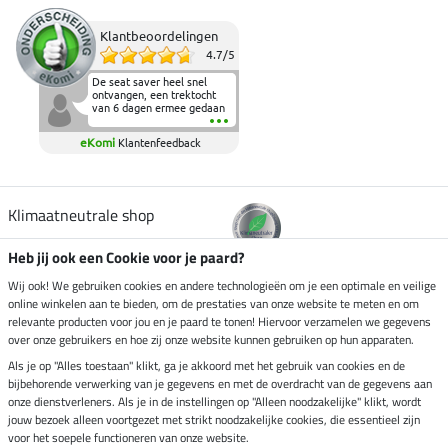
Klantbeoordelingen
4.7
/
5
De seat saver heel snel
ontvangen, een trektocht
van 6 dagen ermee gedaan
en deze heeft de beproeving
fantastisch doorstaan.
eKomi
Klantenfeedback
Heerlijk zacht om op te
zitten en de billen wat te
sparen tijdens vele uren na
elkaar in het zadel.
Aanrader.
Klimaatneutrale shop
Heb jij ook een Cookie voor je paard?
Verzending per
Wij ook! We gebruiken cookies en andere technologieën om je een optimale en veilige
online winkelen aan te bieden, om de prestaties van onze website te meten en om
relevante producten voor jou en je paard te tonen! Hiervoor verzamelen we gegevens
over onze gebruikers en hoe zij onze website kunnen gebruiken op hun apparaten.
Veilig betalen met
Als je op "Alles toestaan" klikt, ga je akkoord met het gebruik van cookies en de
bijbehorende verwerking van je gegevens en met de overdracht van de gegevens aan
onze dienstverleners. Als je in de instellingen op "Alleen noodzakelijke" klikt, wordt
jouw bezoek alleen voortgezet met strikt noodzakelijke cookies, die essentieel zijn
Impressum
voor het soepele functioneren van onze website.