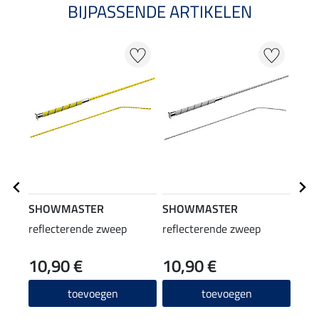
BIJPASSENDE ARTIKELEN
SHOWMASTER
SHOWMASTER
STE
reflecterende zweep
reflecterende zweep
LED 
10,90 €
10,90 €
6,9
5.0
toevoegen
toevoegen