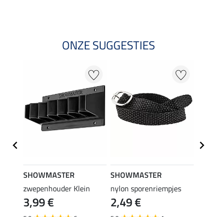
ONZE SUGGESTIES
SHOWMASTER
SHOWMASTER
SHO
p
zwepenhouder Klein
nylon sporenriempjes
longe
3,99 €
2,49 €
12,