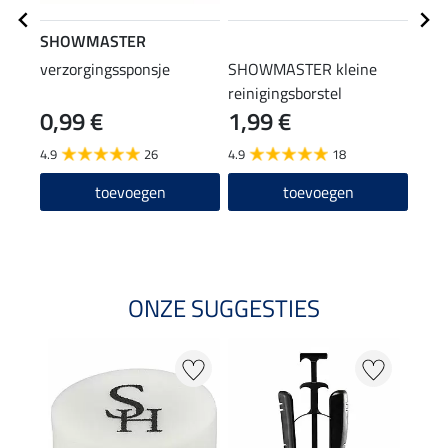
SHOWMASTER
STE
verzorgingssponsje
SHOWMASTER kleine
laar
reinigingsborstel
0,99 €
1,99 €
(12,90
12
4.9
26
4.9
18
4.6
toevoegen
toevoegen
ONZE SUGGESTIES
22 %