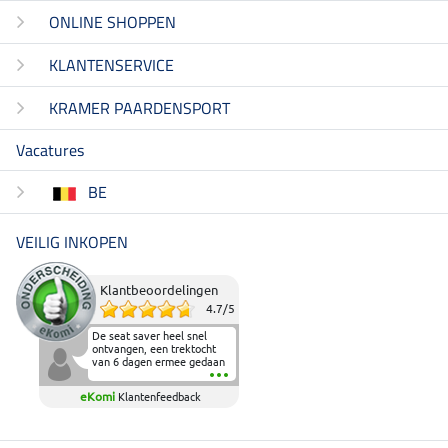
ONLINE SHOPPEN
KLANTENSERVICE
KRAMER PAARDENSPORT
Vacatures
BE
VEILIG INKOPEN
Klantbeoordelingen
4.7
/
5
De seat saver heel snel
ontvangen, een trektocht
van 6 dagen ermee gedaan
en deze heeft de beproeving
fantastisch doorstaan.
eKomi
Klantenfeedback
Heerlijk zacht om op te
zitten en de billen wat te
sparen tijdens vele uren na
elkaar in het zadel.