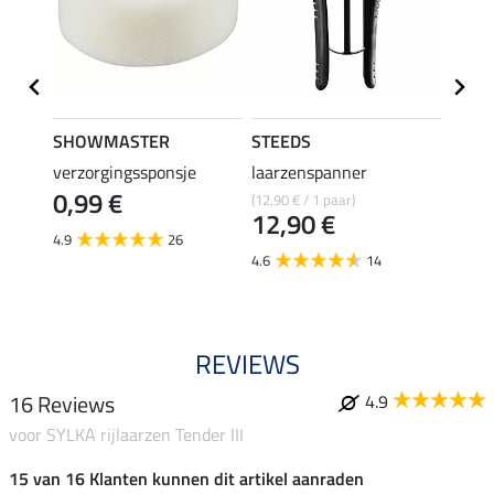
SHOWMASTER
STEEDS
effax
verzorgingssponsje
laarzenspanner
laarz
0,99 €
(12,90 € / 1 paar)
8,49 €
12,90 €
6,7
4.9
26
4.6
14
4.8
REVIEWS
16 Reviews
4.9
voor SYLKA rijlaarzen Tender III
15 van 16 Klanten kunnen dit artikel aanraden