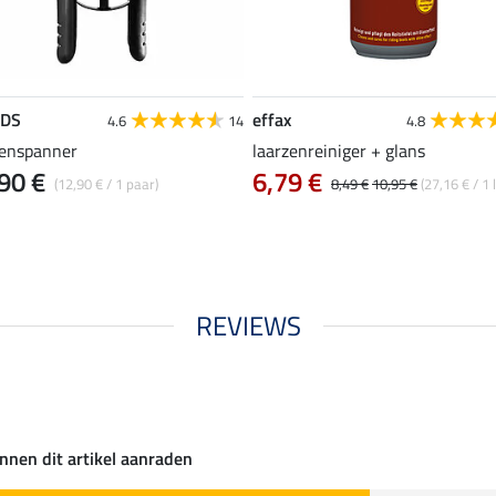
EDS
effax
4.6
14
4.8
zenspanner
laarzenreiniger + glans
90 €
6,79 €
(12,90 € / 1 paar)
8,49 €
10,95 €
(27,16 € / 1 l
REVIEWS
nnen dit artikel aanraden