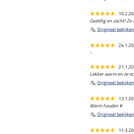
10.2.2
Gezellig en zacht! Ze 
Origineel bekijken
24.1.2
-
21.1.2
Lekker warm en ze sc
Origineel bekijken
13.1.2
Warm houden #
Origineel bekijken
11.3.2