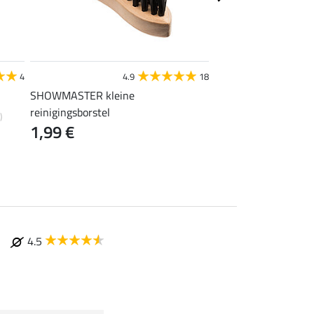
STEEDS
4
4.9
18
4
SHOWMASTER kleine
laarzentas
14,90 €
reinigingsborstel
)
1,99 €
4.5