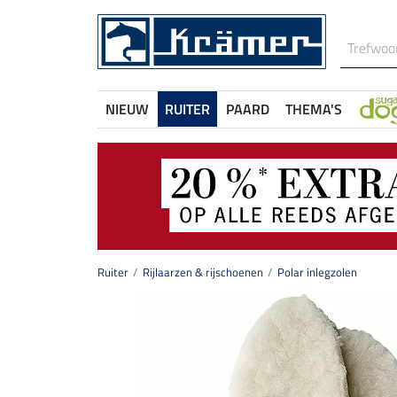
NIEUW
RUITER
PAARD
THEMA'S
Ruiter
Rijlaarzen & rijschoenen
Polar inlegzolen