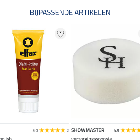
BIJPASSENDE ARTIKELEN
SHOWMASTER
5.0
2
4.9
polish
verzorgingssponsje