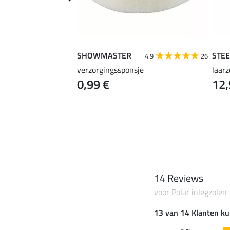
SHOWMASTER
STE
4.7
21
4.9
26
verzorgingssponsje
laar
0,99 €
12,
14 Reviews
voor Polar inlegzolen
13 van 14 Klanten ku