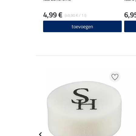
4,99 €
6,9
(49,90 € / 1 l)
toevoegen