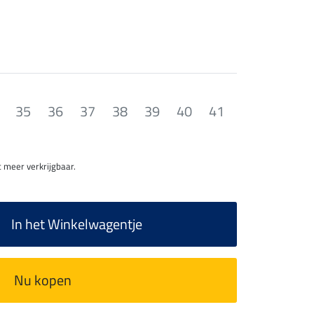
35
36
37
38
39
40
41
 meer verkrijgbaar.
In het Winkelwagentje
Nu kopen