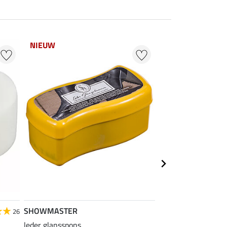
NIEUW
NIEUW
SHOWMASTER
26
leder glansspons
SHOWMASTER klei