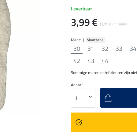
Leverbaar
3,99 €
(3,99 € / 1 paar)
Maat: |
Maattabel
30
31
32
33
34
42
43
44
Sommige maten en/of kleuren zijn niet
Aantal: