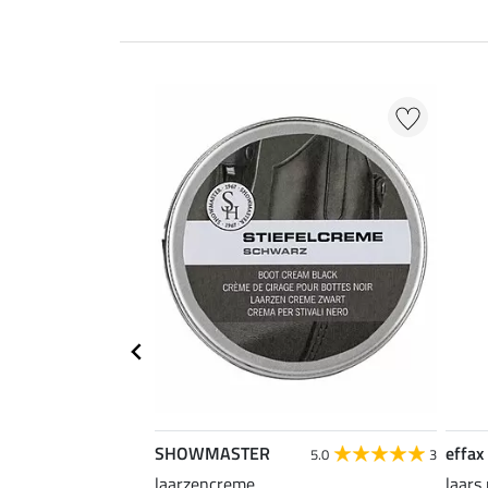
SHOWMASTER
effax
5.0
3
laarzencreme
laars 