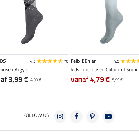
EDS
Felix Bühler
4.5
70
4.5
kousen Argyle
kids kniekousen Colourful Sum
af 3,99 €
vanaf 4,79 €
4,99 €
5,99 €
FOLLOW US