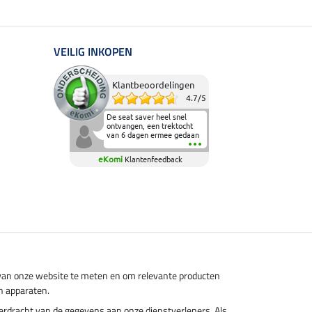
VEILIG INKOPEN
Klantbeoordelingen
4.7
/
5
De seat saver heel snel
ontvangen, een trektocht
van 6 dagen ermee gedaan
en deze heeft de beproeving
fantastisch doorstaan.
eKomi
Klantenfeedback
Heerlijk zacht om op te
zitten en de billen wat te
sparen tijdens vele uren na
elkaar in het zadel.
Aanrader.
s van onze website te meten en om relevante producten
n apparaten.
overdracht van de gegevens aan onze dienstverleners. Als