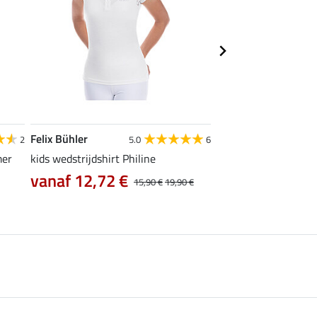
Felix Bühler
Felix Bühler
2
5.0
6
4
mer
kids wedstrijdshirt Philine
functioneel wedstrijd
vanaf 12,72 €
vanaf 14,90 €
15,90 €
19,90 €