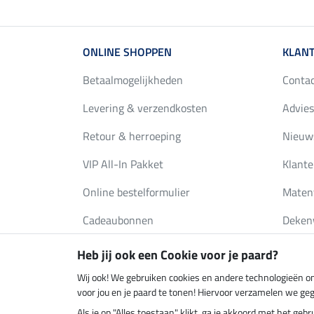
ONLINE SHOPPEN
KLANT
Betaalmogelijkheden
Conta
Levering & verzendkosten
Advies
Retour & herroeping
Nieuws
VIP All-In Pakket
Klante
Online bestelformulier
Maten
Cadeaubonnen
Deken
FAQ
Catalo
Heb jij ook een Cookie voor je paard?
Wij ook! We gebruiken cookies en andere technologieën om
voor jou en je paard te tonen! Hiervoor verzamelen we ge
Klimaatneutrale shop
Verzend
Als je op "Alles toestaan" klikt, ga je akkoord met het g