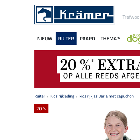
NIEUW
RUITER
PAARD
THEMA'S
Ruiter
Kids rijkleding
kids rij-jas Daria met capuchon
20 %