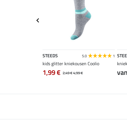
STEEDS
STE
4.4
16
5.0
1
rijdshirt Jule
kids glitter kniekousen Coolio
knie
0 €
1,99 €
van
24,90 €
2,49 €
4,99 €