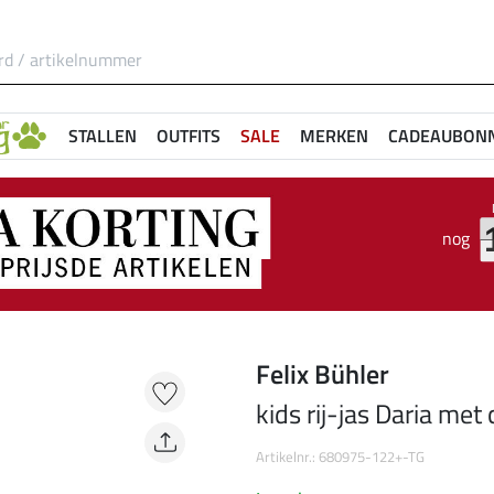
STALLEN
OUTFITS
SALE
MERKEN
CADEAUBON
nog
Felix Bühler
kids rij-jas Daria me
Artikelnr.: 680975-122+-TG