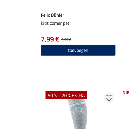
Felix Bühler
kids zomer pet
7,99 €
9,99 €
toevoegen
NI
50 % + 20 % EXTRA