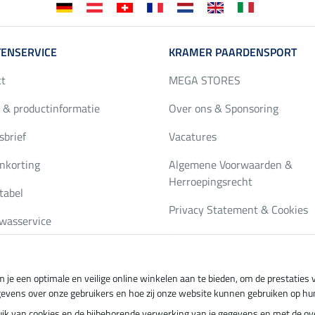
ENSERVICE
KRAMER PAARDENSPORT
ct
MEGA STORES
 & productinformatie
Over ons & Sponsoring
brief
Vacatures
nkorting
Algemene Voorwaarden &
Herroepingsrecht
tabel
Privacy Statement & Cookies
wasservice
Impressum
gus bestellen
 je een optimale en veilige online winkelen aan te bieden, om de prestatie
gevens over onze gebruikers en hoe zij onze website kunnen gebruiken op hu
ing per
Veilig betalen met
ebruik van cookies en de bijbehorende verwerking van je gegevens en met de 