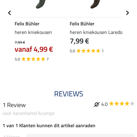
Felix Bühler
Felix Bühler
Felix
rip-
heren kniekousen
heren kniekousen Laredo
heren
7,99 €
9,9
isco
7,99 €
vanaf 4,99 €
5.0
1
5.0
5.0
7
REVIEWS
1 Review
4.0
voor herenhemd Acampo
1 van 1 Klanten kunnen dit artikel aanraden
5 Sterren