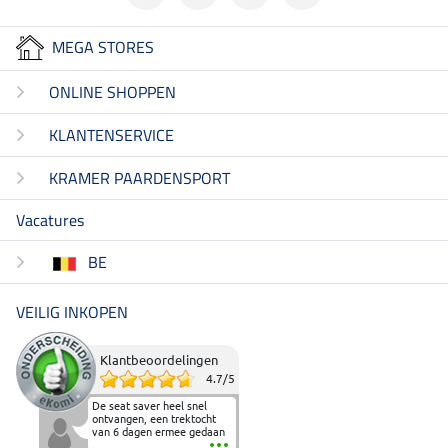
MEGA STORES
ONLINE SHOPPEN
KLANTENSERVICE
KRAMER PAARDENSPORT
Vacatures
BE
VEILIG INKOPEN
Klantbeoordelingen
4.7
/
5
De seat saver heel snel
ontvangen, een trektocht
van 6 dagen ermee gedaan
en deze heeft de beproeving