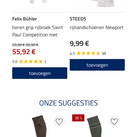
Felix Bühler
STEEDS
heren grip rijbroek Saint
rijhandschoenen Newport
Paul Competition met
9,99 €
knievlak
69,90 €
89,90 €
55,92 €
4.5
38
5.0
1
toevoegen
toevoegen
ONZE SUGGESTIES
38 %