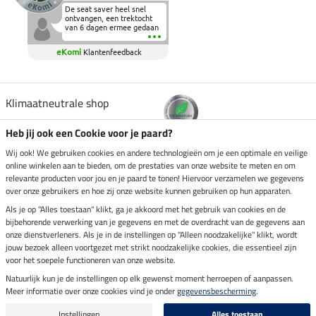
De seat saver heel snel
ontvangen, een trektocht
van 6 dagen ermee gedaan
en deze heeft de beproeving
fantastisch doorstaan.
eKomi
Klantenfeedback
Heerlijk zacht om op te
zitten en de billen wat te
sparen tijdens vele uren na
elkaar in het zadel.
Aanrader.
Klimaatneutrale shop
Heb jij ook een Cookie voor je paard?
Verzending per
Wij ook! We gebruiken cookies en andere technologieën om je een optimale en veilige
online winkelen aan te bieden, om de prestaties van onze website te meten en om
relevante producten voor jou en je paard te tonen! Hiervoor verzamelen we gegevens
over onze gebruikers en hoe zij onze website kunnen gebruiken op hun apparaten.
Veilig betalen met
Als je op "Alles toestaan" klikt, ga je akkoord met het gebruik van cookies en de
bijbehorende verwerking van je gegevens en met de overdracht van de gegevens aan
onze dienstverleners. Als je in de instellingen op "Alleen noodzakelijke" klikt, wordt
jouw bezoek alleen voortgezet met strikt noodzakelijke cookies, die essentieel zijn
Impressum
voor het soepele functioneren van onze website.
Natuurlijk kun je de instellingen op elk gewenst moment herroepen of aanpassen.
Meer informatie over onze cookies vind je onder
gegevensbescherming
.
Laatste update op 08.08.2026 om 14:33 uur
Alle prijzen in euro's, incl. BTW, excl. verzendkosten.
Instellingen
Alles toestaan