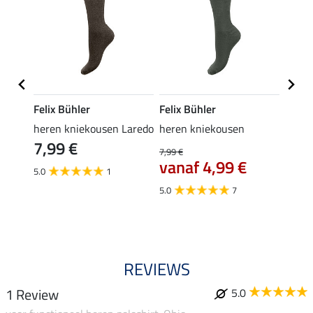
Felix Bühler
Felix Bühler
Felix
rip-
heren kniekousen Laredo
heren kniekousen
heren
7,99 €
9,9
isco
7,99 €
vanaf 4,99 €
5.0
1
5.0
5.0
7
REVIEWS
1 Review
5.0