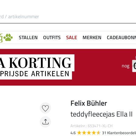
STALLEN
OUTFITS
SALE
MERKEN
CADEAUBON
nog
Felix Bühler
teddyfleecejas Ella II
Artikelnr.: 653471-XL-CH
4.6
31 Klantenbeoordel