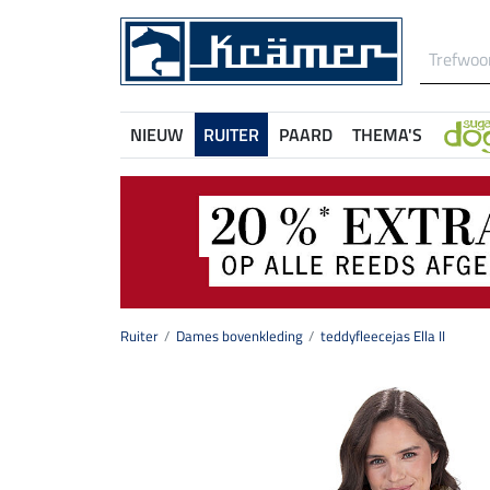
NIEUW
RUITER
PAARD
THEMA'S
Ruiter
Dames bovenkleding
teddyfleecejas Ella II