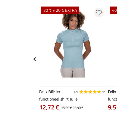
EXTRA
30 % + 20 % EXTRA
40
Felix Bühler
Felix
5.0
41
4.9
11
functioneel shirt Julie
funct
12,72 €
9,5
0 €
19,90 €
15,90 €
22,90 €