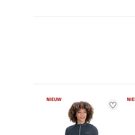
NIEUW
NI