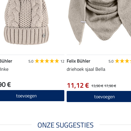
 Bühler
Felix Bühler
5.0
12
5.0
Inke
driehoek sjaal Bella
90 €
11,12 €
13,90 €
17,90 €
toevoegen
toevoegen
ONZE SUGGESTIES