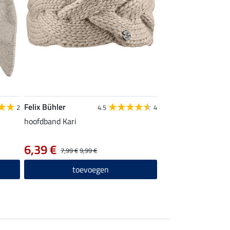
Felix Bühler
2
4.5
4
hoofdband Kari
6,39 €
7,99 €
9,99 €
toevoegen