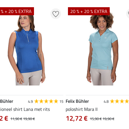
 % + 20 % EXTRA
20 % + 20 % EXTRA
 Bühler
Felix Bühler
4.9
15
4.8
ioneel shirt Lana met rits
poloshirt Mara II
2 €
12,72 €
11,90 €
19,90 €
15,90 €
19,90 €