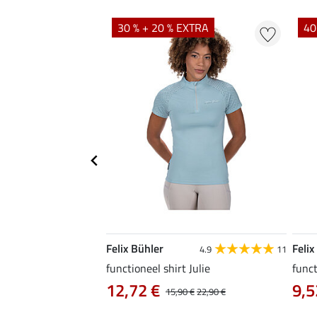
EXTRA
30 % + 20 % EXTRA
40
Felix Bühler
Felix
4.6
10
4.9
11
a
functioneel shirt Julie
funct
12,72 €
9,5
14,90 €
15,90 €
22,90 €