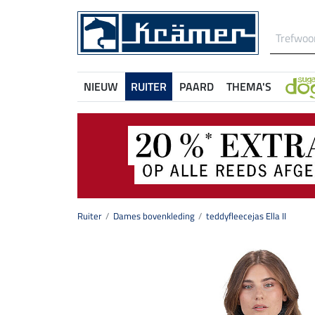
NIEUW
RUITER
PAARD
THEMA'S
Ruiter
Dames bovenkleding
teddyfleecejas Ella II