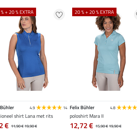
 % + 20 % EXTRA
20 % + 20 % EXTRA
 Bühler
Felix Bühler
4.9
14
4.8
ioneel shirt Lana met rits
poloshirt Mara II
2 €
12,72 €
11,90 €
19,90 €
15,90 €
19,90 €