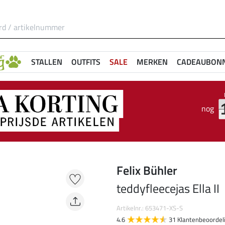
STALLEN
OUTFITS
SALE
MERKEN
CADEAUBON
nog
Felix Bühler
teddyfleecejas Ella II
Artikelnr.: 653471-XS-S
4.6
31 Klantenbeoordel