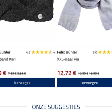
 Bühler
Felix Bühler
4.5
4
5.0
band Kari
XXL-sjaal Pia
9 €
12,72 €
7,99 €
9,99 €
15,90 €
19,90 €
toevoegen
toevoegen
ONZE SUGGESTIES