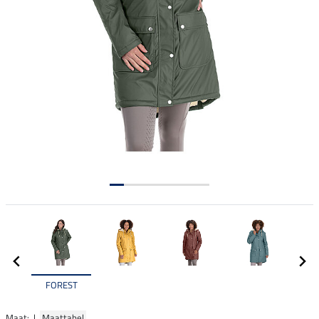
FOREST
Maat: |
Maattabel