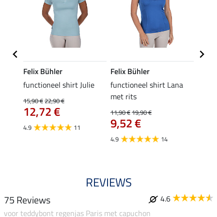
Felix Bühler
Felix Bühler
Felix
functioneel shirt Julie
functioneel shirt Lana
polosh
met rits
15,90 €
22,90 €
15,90 
12,72 €
12,
11,90 €
19,90 €
9,52 €
4.9
11
4.8
4.9
14
REVIEWS
75 Reviews
4.6
voor teddybont regenjas Paris met capuchon