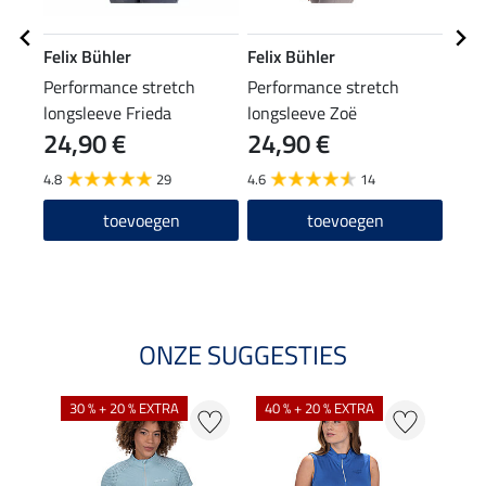
Felix Bühler
Felix Bühler
Feli
Performance stretch
Performance stretch
mut
longsleeve Frieda
longsleeve Zoë
24,90 €
24,90 €
9,9
4.8
29
4.6
14
4.2
toevoegen
toevoegen
ONZE SUGGESTIES
30 % + 20 % EXTRA
40 % + 20 % EXTRA
20 %