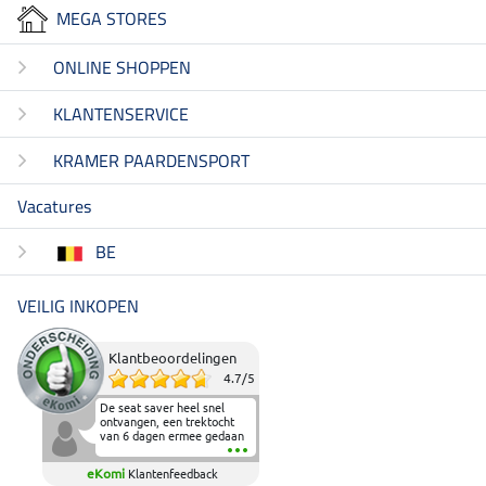
MEGA STORES
ONLINE SHOPPEN
KLANTENSERVICE
KRAMER PAARDENSPORT
Vacatures
BE
VEILIG INKOPEN
Klantbeoordelingen
4.7
/
5
De seat saver heel snel
ontvangen, een trektocht
van 6 dagen ermee gedaan
en deze heeft de beproeving
fantastisch doorstaan.
eKomi
Klantenfeedback
Heerlijk zacht om op te