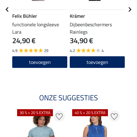
Felix Bühler
Krämer
Feli
functionele longsleeve
Dijbeenbeschermers
grip
Lara
Rainlegs
24,90 €
34,90 €
69
4.9
29
4.2
4
5.0
toevoegen
toevoegen
ONZE SUGGESTIES
30 % + 20 % EXTRA
40 % + 20 % EXTRA
20 %