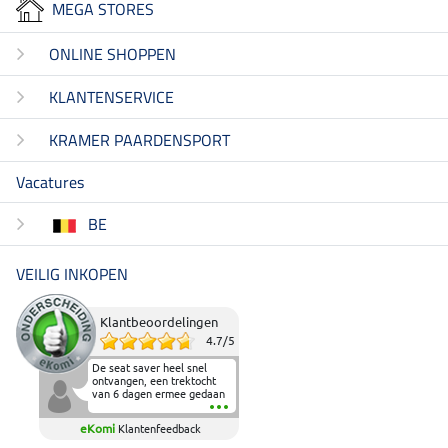
MEGA STORES
ONLINE SHOPPEN
KLANTENSERVICE
KRAMER PAARDENSPORT
Vacatures
BE
VEILIG INKOPEN
Klantbeoordelingen
4.7
/
5
De seat saver heel snel
ontvangen, een trektocht
van 6 dagen ermee gedaan
en deze heeft de beproeving
fantastisch doorstaan.
eKomi
Klantenfeedback
Heerlijk zacht om op te
zitten en de billen wat te