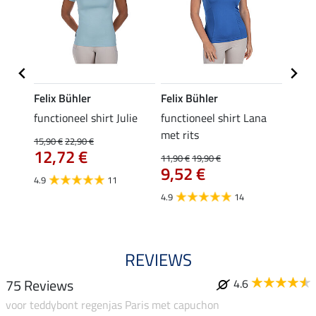
Felix Bühler
Felix Bühler
Felix
functioneel shirt Julie
functioneel shirt Lana
polosh
met rits
15,90 €
22,90 €
15,90 
12,72 €
12,
11,90 €
19,90 €
9,52 €
4.9
11
4.8
4.9
14
REVIEWS
75 Reviews
4.6
voor teddybont regenjas Paris met capuchon